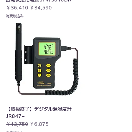
通常価格
セール価格
￥36,410
￥34,590
消費税込み
【取扱終了】デジタル温湿度計
JR847+
通常価格
セール価格
￥13,750
￥6,875