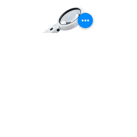
スタンドルーペ
通常価格
セール価格
￥1,760
￥1,672
消費税込み