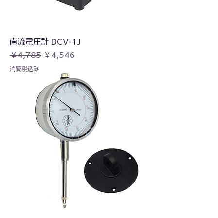
直流電圧計 DCV-1J
通常価格
セール価格
￥4,785
￥4,546
消費税込み