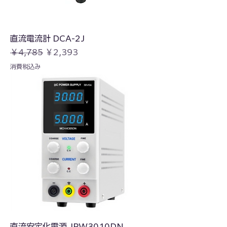
直流電流計 DCA-2J
通常価格
セール価格
￥4,785
￥2,393
消費税込み
直流安定化電源 JPW3010DN