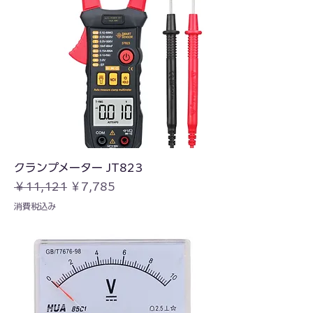
クランプメーター JT823
通常価格
セール価格
￥11,121
￥7,785
消費税込み