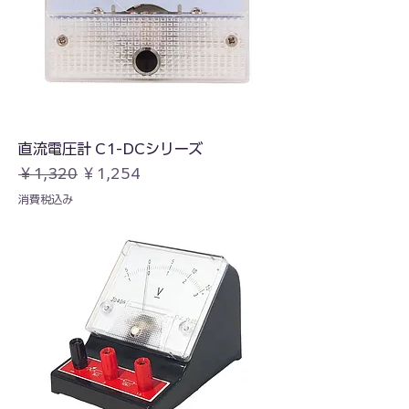
直流電圧計 C1-DCシリーズ
通常価格
セール価格
￥1,320
￥1,254
消費税込み