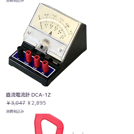
消費税込み
直流電流計 DCA-1Z
通常価格
セール価格
￥3,047
￥2,895
消費税込み