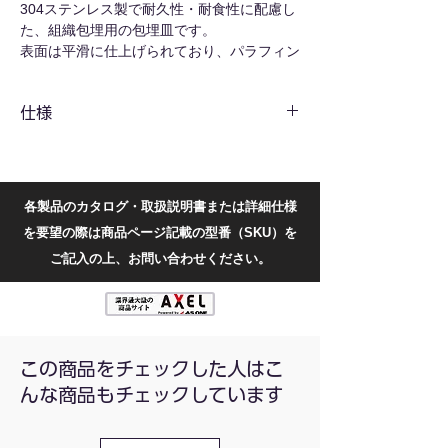
304ステンレス製で耐久性・耐食性に配慮し
た、組織包埋用の包埋皿です。
表面は平滑に仕上げられており、パラフィン
包埋後の脱型がしやすい構造です。
複数サイズをラインアップしており、組織サ
仕様
イズに合わせて選択できます。
共通仕様
材質
ステンレス鋼
各製品のカタログ・取扱説明書または詳細仕様
入り数
1袋（5枚入）
を要望の際は商品ページ記載の型番（SKU）を
型番別仕様
ご記入の上、お問い合わせください。
型番
包埋寸法(mm)
110103010
7×7×3
この商品をチェックした人はこ
110103011
15×15×4
んな商品もチェックしています
110103012
24×24×4