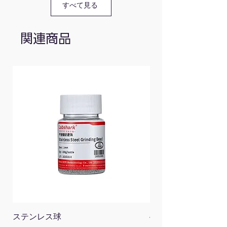
110103013
30×24×4
すべて見る
110103014
37×24×7
関連商品
ステンレス球
4面チューブラック