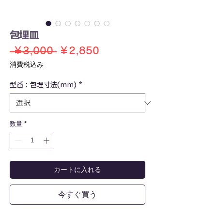
包埋皿
通
セ
 ￥3,000 
￥2,850
常
ー
消費税込み
価
ル
型番：包埋寸法(mm)
格
*
価
格
数量
*
カートに入れる
今すぐ買う