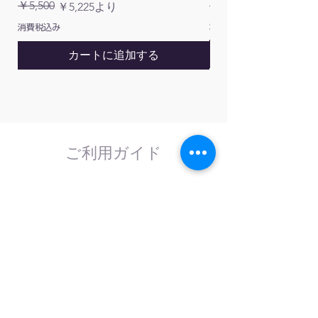
通常価格
￥5,500
￥1,200
通常価格
セール価格
￥5,225
より
消費税込み
消費税込み
カートに追加する
ご利用ガイド
はじめてのお客様へ
計測器の事であれば、なんでもお任せくださ
い。
外部校正機関と協力し、校正依頼にも対応致
します。