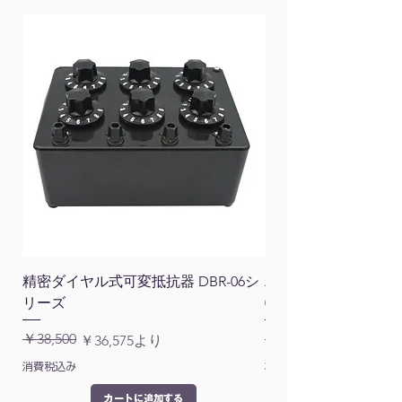
精密ダイヤル式可変抵抗器 DBR-06シ
精密ダイヤル式可変イン
リーズ
05J
通常価格
￥38,500
￥77,000
通常価格
セール価格
￥36,575
より
消費税込み
消費税込み
カートに追加する