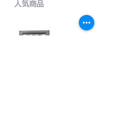
人気商品
小型 温度計 温度センサー 外部センサー付き
TM-01S
通常価格
セール価格
￥451
￥428
消費税込み