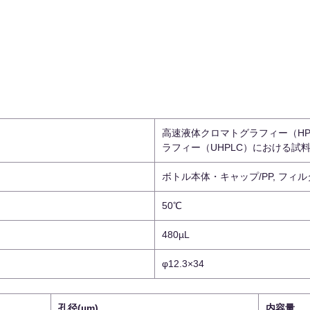
高速液体クロマトグラフィー（H
ラフィー（UHPLC）における試
ボトル本体・キャップ/PP, フィルタ
50℃
480µL
φ12.3×34
孔径(µm)
内容量