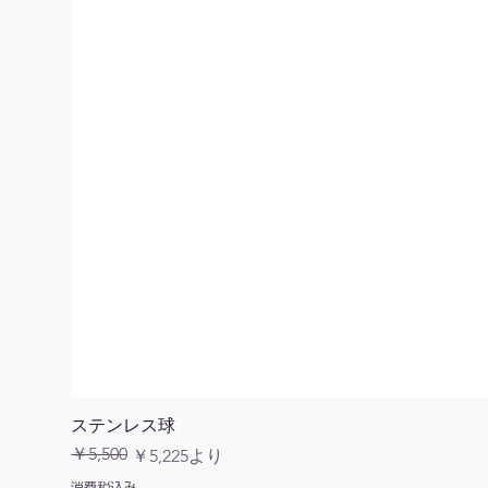
ステンレス球
￥5,500
通常価格
セール価格
￥5,225
より
消費税込み