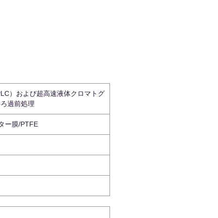
PLC）および超高速液体クロマトグ
料ろ過前処理
ー膜/PTFE