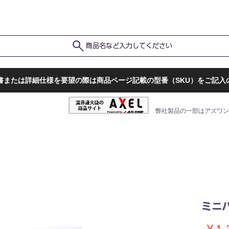
ポ
ト
販売店一覧
検査結果確認
商品名など入力してください
書または詳細仕様を要望の際は商品ページ記載の型番（SKU）をご記入
弊社製品の一部はアズワン
ミニ