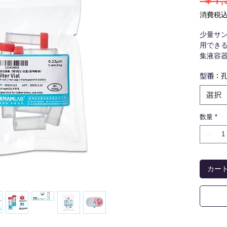
 ￥1,
消費税
少量サ
用でき
集液容
プが一
型番：孔
を使う
の手間
選択
数量
*
カー