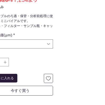
320 
¥1,254
より
常
ー
込み
価
ル
ンプルのろ過・保管・分析前処理に使
格
価
るミニバイアルです。
格
器・フィルター・サンプル瓶・キャッ
体化しており、シリンジフィルター等
径(µm)
*
従来作業に比べて、サンプル移し替え
を抑えられます。
トに入れる
今すぐ買う