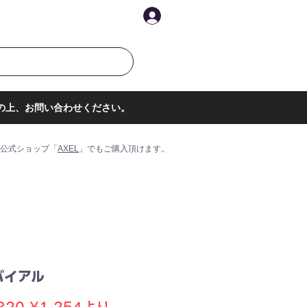
イントを表示
ログイン
の上、お問い合わせください。
公式ショップ「
AXEL
」でもご購入頂けます。
バイアル
通
セ