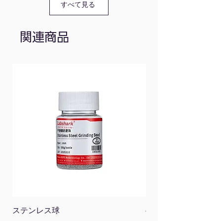
110707059
250mg/6mL
1個（30
すべて見る
本入）
110707060
500mg/6mL
1個（30
関連商品
本入）
110707061
1000mg/6mL
1個（30
本入）
110707062
1000mg/12mL
1個（20
本入）
110707063
2000mg/12mL
1個（20
本入）
共通仕様
基材(固相)材質
シリカゲル
ステンレス球
4面チューブラック
充填剤
アミノ基（NH2）