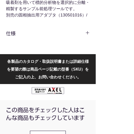
吸着剤を用いて標的分析物を選択的に分離・
精製するサンプル前処理ツールです。
別売の固相抽出用アダプタ（130501016）/
バルブ（130501023）/シリンジと組み合わ
せることが可能です。
仕様
環境、食品、研究現場で広く利用されていま
す。
型番別仕様
固相と液相間の吸着、分配、イオン交換によ
り、干渉不純物を効率的に除去し、微量の標
的化合物を濃縮し、検出感度と精度を大幅に
型番
カラムサイズ
入数
各製品のカタログ・取扱説明書または詳細仕様
向上させることができます。
を要望の際は商品ページ記載の型番（SKU）を
110707056
100mg/1mL
1個
ご記入の上、お問い合わせください。
（100本
入）
110707057
200mg/3mL
1個（50
本入）
この商品をチェックした人はこ
110707058
500mg/3mL
1個（50
んな商品もチェックしています
本入）