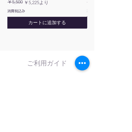
通常価格
￥5,500
￥1,200
通常価格
セール価格
￥5,225
より
粒子サイズ
40～60µm
消費税込み
消費税込み
細孔サイズ
60A（±10A）
カートに追加する
ご利用ガイド
はじめてのお客様へ
計測器の事であれば、なんでもお任せくださ
い。
外部校正機関と協力し、校正依頼にも対応致
します。