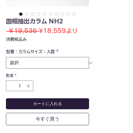
固相抽出カラム NH2
通
セ
 ￥19,536 
¥18,559
より
常
ー
消費税込み
価
ル
型番：カラムサイズ：入数
格
*
価
格
数量
*
カートに入れる
今すぐ買う