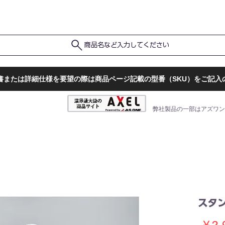
ポ
ト
販売店一覧
検査結果確認
商品名など入力してください
書または詳細仕様を要望の際は商品ページ記載の型番（SKU）をご記入
弊社製品の一部はアズワン
スタ