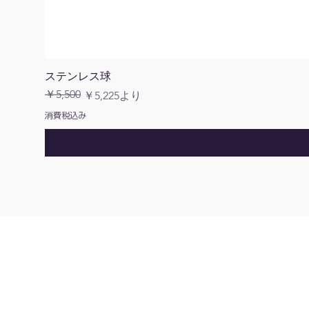
ステンレス球
￥5,500
通常価格
セール価格
￥5,225
より
消費税込み