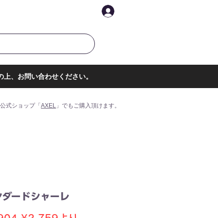
イントを表示
ログイン
の上、お問い合わせください。
公式ショップ「
AXEL
」でもご購入頂けます。
ンダードシャーレ
通
セ