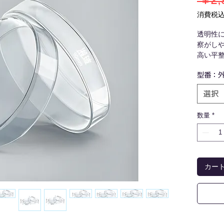
 ￥2,
消費税
透明性
察がし
高い平
持って
型番：
低熱膨
す。
選択
※製造
が発生
数量
*
納入後
た際は
い。
カー