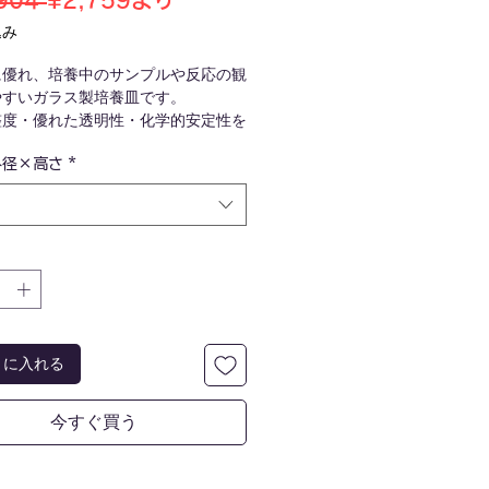
904 
¥2,759
より
常
ー
込み
価
ル
に優れ、培養中のサンプルや反応の観
格
価
やすいガラス製培養皿です。
格
整度・優れた透明性・化学的安定性を
います。
外径×高さ
*
張係数で耐熱・耐衝撃性に優れていま
および輸送の過程で、軽度の傷や凹凸
する場合がございます。
にヒビや割れ等の不具合がございまし
、お手数ですがお問い合わせくださ
トに入れる
今すぐ買う