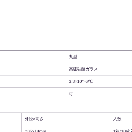
丸型
高硼硅酸ガラス
3.3×10^-6/℃
可
外径×高さ
入数
φ35×14mm
1箱(10枚