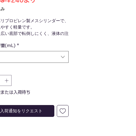
3 
¥240
より
常
ー
込み
価
ル
ポリプロピレン製メスシリンダーで、
格
価
見やすく軽量です。
格
た広い底部で転倒しにくく、液体の注
付いています。
量(mL)
*
性に優れ、ガラス製に比べ割れにくい
験室での扱いが簡単です。
容量に対応しており、液体の計量に幅
用できます。
産または入荷待ち
入荷通知をリクエスト