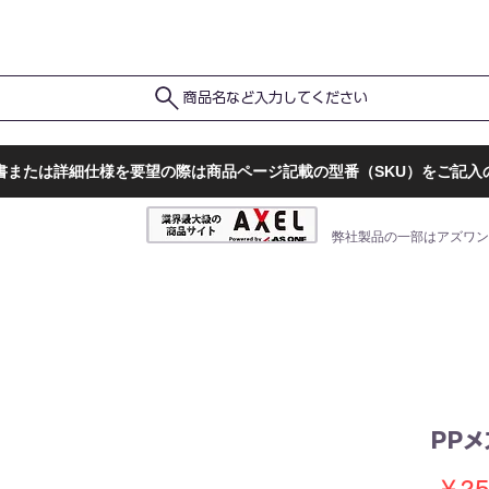
ポ
ト
販売店一覧
検査結果確認
商品名など入力してください
書または詳細仕様を要望の際は商品ページ記載の型番（SKU）をご記入
弊社製品の一部はアズワン
PP