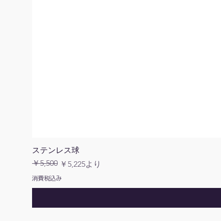
ステンレス球
￥5,500
通常価格
セール価格
￥5,225
より
消費税込み