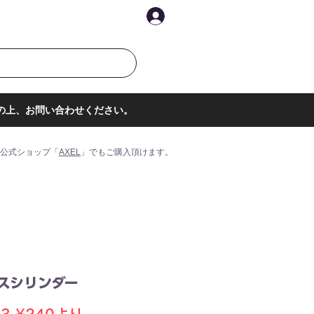
イントを表示
ログイン
の上、お問い合わせください。
公式ショップ「
AXEL
」でもご購入頂けます。
メスシリンダー
通
セ