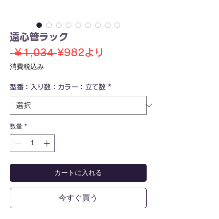
遠心管ラック
通
セ
 ￥1,034 
¥982
より
常
ー
消費税込み
価
ル
型番：入り数：カラー：立て数
格
価
*
格
数量
*
カートに入れる
今すぐ買う