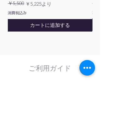
用
通常価格
￥5,500
￥1,200
通常価格
セール価格
￥5,225
より
消費税込み
消費税込み
130411016
ブ
10mL/15mL/50mL
30
ル
本/10mL
カートに追加する
ー
用、30
本/15mL
用、30
本/50mL
用
130410075
ご利用ガイド
オ
10mL/15mL
50
レ
本/10mL
ン
用、50
ジ
本/15mL
用
はじめてのお客様へ
130410076
オ
50mL
25
レ
本/50mL
計測器の事であれば、なんでもお任せくださ
い。
ン
用
外部校正機関と協力し、校正依頼にも対応致
ジ
します。