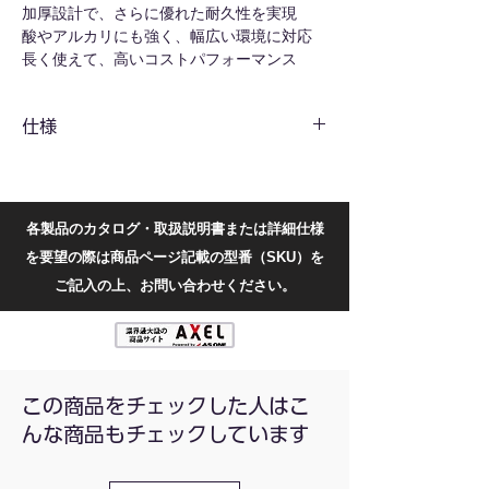
加厚設計で、さらに優れた耐久性を実現
酸やアルカリにも強く、幅広い環境に対応
長く使えて、高いコストパフォーマンス
組み立ても分解も簡単
安定感のある設計で、しっかり設置できます
仕様
共通仕様
材質
耐衝撃性ポリスチレン
（HIPS）
各製品のカタログ・取扱説明書または詳細仕様
を要望の際は商品ページ記載の型番（SKU）を
入り
1個
ご記入の上、お問い合わせください。
数
型番別仕様
型番
カ
適合遠心管
立て数
この商品をチェックした人はこ
ラ
んな商品もチェックしています
ー
130411015
オ
10mL/15mL/50mL
18