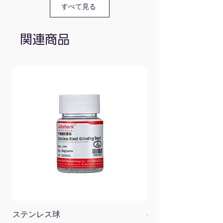
レ
本/10mL
すべて見る
ン
用、18
ジ
本/15mL
関連商品
用、10
本/50mL
用
130411014
ブ
10mL/15mL/50mL
18
ル
本/10mL
ー
用、18
本/15mL
用、10
本/50mL
用
130411017
オ
10mL/15mL/50mL
30
レ
本/10mL
ン
用、30
ジ
本/15mL
用、30
ステンレス球
4面チューブラック
本/50mL