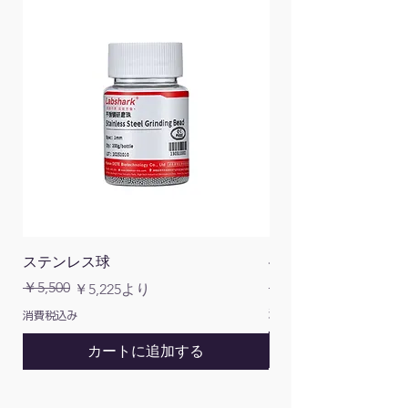
ステンレス球
4面チューブラック
通常価格
￥5,500
￥1,200
通常価格
セール価格
￥5,225
より
消費税込み
消費税込み
カートに追加する