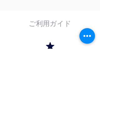
ご利用ガイド
はじめてのお客様へ
計測器の事であれば、なんでもお任せくださ
い。
外部校正機関と協力し、校正依頼にも対応致
します。
法人のお客様へ
法人（商社）の方は卸価格でのお取引を、学
校法人・官公庁の方は請求書（後払い）取引