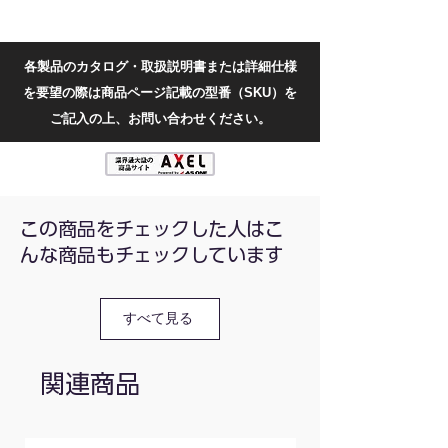
タイプA(円錐台形)はプラスチックやゴム、
タイプO(球形)は発泡スチロールやスポン
ジ、タイプD(円錐形)は硬質ゴム、フローリ
各製品のカタログ・取扱説明書または詳細仕様
ング等にそれぞれ対応しています。
を要望の際は商品ページ記載の型番（SKU）を
測定範囲：10-90HA
ご記入の上、お問い合わせください。
ダイヤル値：0-100HA
対応材質：ゴム製品、ポリエステル、皮革、
ワックスなど
押針ストローク：0-2.5mm
押針形状(mm)：【タイプA】0.79/円すい台
この商品をチェックした人はこ
形
んな商品もチェックしています
寸法(mm)：80×53×25
重量(g)：127.8
すべて見る
関連商品