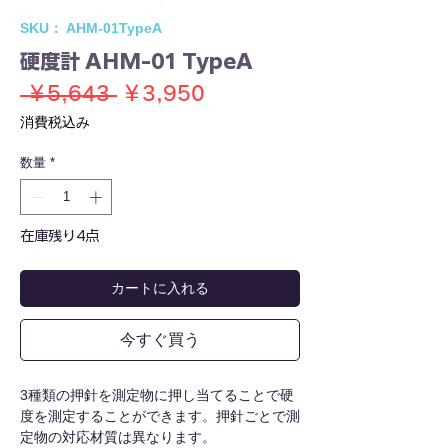
SKU： AHM-01TypeA
硬度計 AHM-01 TypeA
通
セ
 ￥5,643 
￥3,950
常
ー
消費税込み
価
ル
数量
*
格
価
格
在庫残り4点
カートに入れる
今すぐ買う
3種類の押針を測定物に押し当てることで硬
度を測定することができます。押針ごとで測
定物の対応材質は異なります。