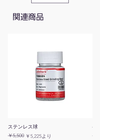
関連商品
ステンレス球
4面チューブラック
通常価格
￥5,500
￥1,200
通常価格
セール価格
￥5,225
より