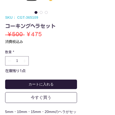
SKU： CGT-365109
コーキングヘラセット
通
セ
 ￥500 
￥475
常
ー
消費税込み
価
ル
数量
*
格
価
格
在庫残り1点
カートに入れる
今すぐ買う
5mm・10mm・15mm・20mmのヘラがセッ