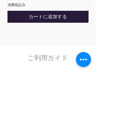
消費税込み
消費税込み
カートに追加する
ご利用ガイド
はじめてのお客様へ
計測器の事であれば、なんでもお任せくださ
い。
外部校正機関と協力し、校正依頼にも対応致
します。