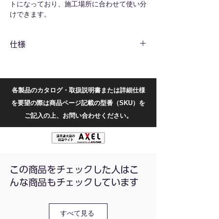
トになっており、施工場所に合わせて使い分
けできます。
軽量で弾力性のある樹脂製で、手に馴染みや
すく施工面やタイルを傷付けにくいです。
仕様
柔らかくしなやかな刃先がシーリング材や充
填剤を均一に仕上げます。
共通仕様
全長(mm)
180
各製品のカタログ・取扱説明書または詳細仕様
幅(mm)
40
を要望の際は商品ページ記載の型番（SKU）を
ご記入の上、お問い合わせください。
セット内
5mm/10mm, 15mm/20mm
容
材質(本体)
PP+TPR
この商品をチェックした人はこ
材質(ヘラ)
PP+TPE
んな商品もチェックしています
質量(g)
約200
すべて見る