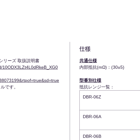
仕様
シリーズ 取扱説明書
共通仕様
nt/d/10ODX3LZt4L0dRkeB_XG0
内部抵抗(mΩ)：(30±5)
8073199&rtpof=true&sd=true
型番別仕様
イルです。
抵抗レンジ一覧：
DBR-06Z
DBR-06A
DBR-06B