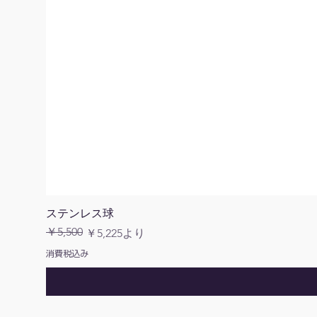
ステンレス球
￥5,500
通常価格
セール価格
￥5,225
より
消費税込み