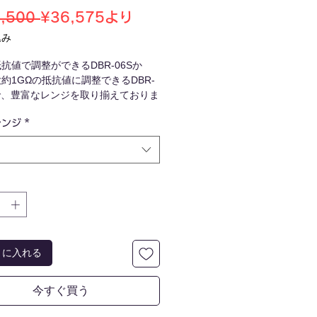
通
セ
,500 
¥36,575
より
常
ー
込み
価
ル
抗値で調整ができるDBR-06Sか
格
価
約1GΩの抵抗値に調整できるDBR-
格
で、豊富なレンジを取り揃えておりま
レンジ
*
06Z・DBR-06Bのみ、ダイヤル調整数
のモデルです。
トに入れる
今すぐ買う