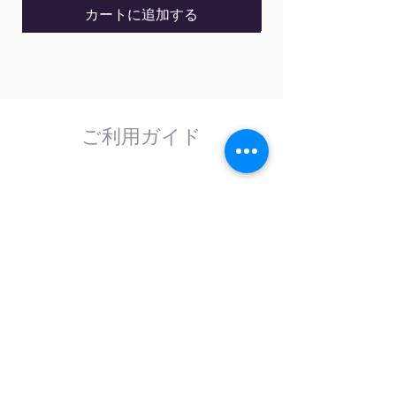
カートに追加する
ご利用ガイド
はじめてのお客様へ
計測器の事であれば、なんでもお任せくださ
い。
外部校正機関と協力し、校正依頼にも対応致
します。