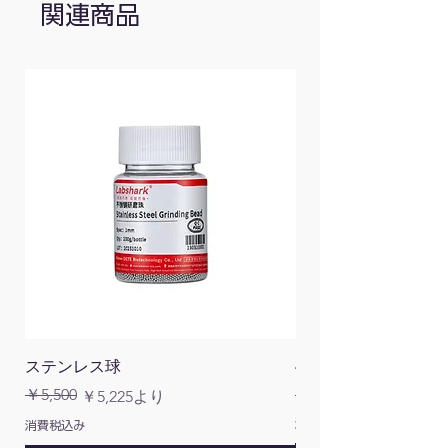
60
関連商品
DCG-ID-
内
15-35
最大50
15-35
側
DCG-ID-
内
35-55
最大80
35-55
側
DCG-ID-
内
55-75
最大90
55-75
側
ステンレス球
4面チューブラック
通常価格
￥5,500
￥1,200
通常価格
セール価格
￥5,225
より
消費税込み
消費税込み