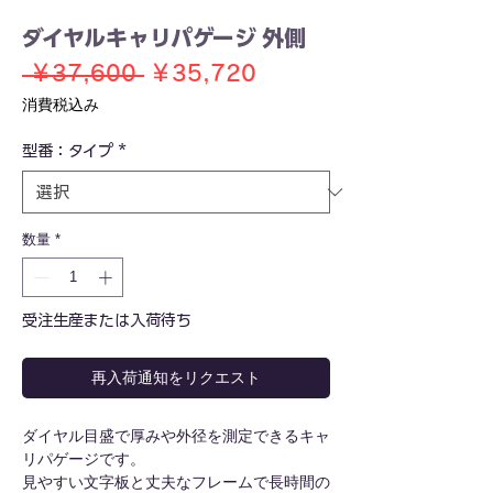
ダイヤルキャリパゲージ 外側
通
セ
 ￥37,600 
￥35,720
常
ー
消費税込み
価
ル
型番：タイプ
*
格
価
格
数量
*
受注生産または入荷待ち
再入荷通知をリクエスト
ダイヤル目盛で厚みや外径を測定できるキャ
リパゲージです。
見やすい文字板と丈夫なフレームで長時間の