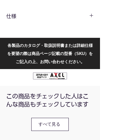
測定でも扱いやすい設計です。
仕様
共通仕様
目量(mm)
0.01
各製品のカタログ・取扱説明書または詳細仕様
型番別仕様
を要望の際は商品ページ記載の型番（SKU）を
型番
タ
測定範囲
測定深さ
ご記入の上、お問い合わせください。
イ
(mm)
(mm)
プ
DCG-
外
0-20
最大60
OD-0-20
側
この商品をチェックした人はこ
んな商品もチェックしています
DCG-
外
20-40
最大60
OD-20-
側
40
すべて見る
DCG-
外
40-60
最大55
OD-40-
側