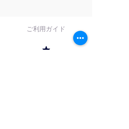
ご利用ガイド
はじめてのお客様へ
計測器の事であれば、なんでもお任せくださ
い。
外部校正機関と協力し、校正依頼にも対応致
します。
法人のお客様へ
法人（商社）の方は卸価格でのお取引を、学