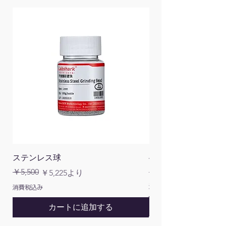
ステンレス球
4面チューブラック
通常価格
￥5,500
￥1,200
通常価格
セール価格
￥5,225
より
消費税込み
消費税込み
カートに追加する