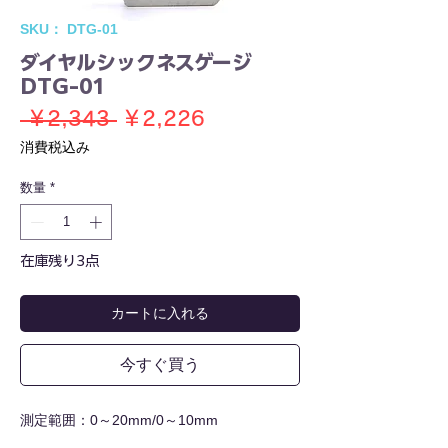
SKU： DTG-01
ダイヤルシックネスゲージ
DTG-01
通
セ
 ￥2,343 
￥2,226
常
ー
消費税込み
価
ル
数量
*
格
価
格
在庫残り3点
カートに入れる
今すぐ買う
測定範囲：0～20mm/0～10mm