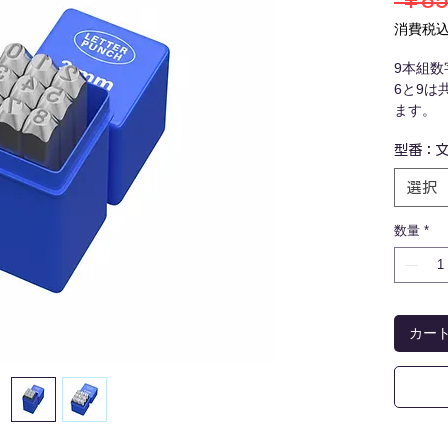
 ￥85
消費税
9本組
6と9は
ます。
保護ケ
型番：文
選択
数量
*
カー