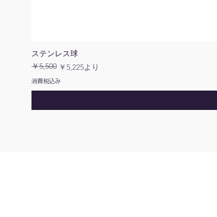
ステンレス球
￥5,500
通常価格
セール価格
￥5,225
より
消費税込み