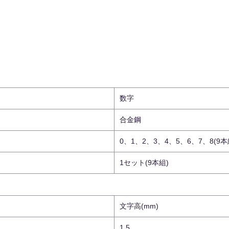
数字
合金鋼
0、1、2、3、4、5、6、7、8(9本
1セット(9本組)
文字高(mm)
1.5