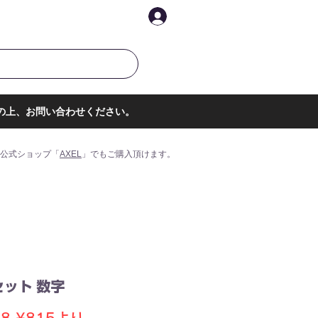
イントを表示
ログイン
の上、お問い合わせください。
公式ショップ「
AXEL
」でもご購入頂けます。
セット 数字
通
セ