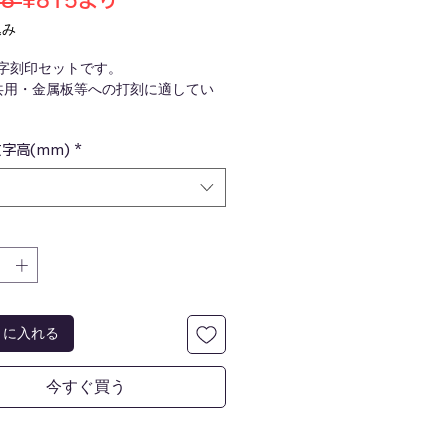
8 
¥815
より
常
ー
込み
価
ル
数字刻印セットです。
格
価
共用・金属板等への打刻に適してい
格
ースに収納されています。
字高(mm)
*
トに入れる
今すぐ買う