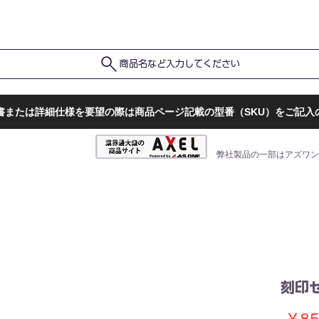
ポ
ト
販売店一覧
検査結果確認
商品名など入力してください
書または詳細仕様を要望の際は商品ページ記載の型番（SKU）をご記入
弊社製品の一部はアズワン
刻印