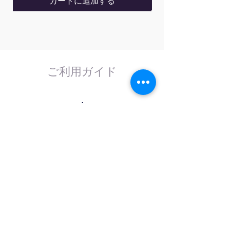
カートに追加する
ご利用ガイド
はじめてのお客様へ
計測器の事であれば、なんでもお任せくださ
い。
外部校正機関と協力し、校正依頼にも対応致
します。