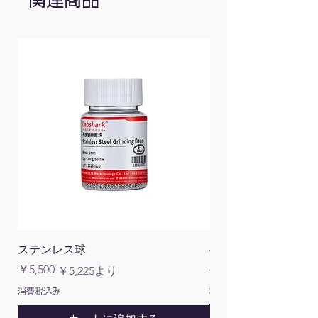
ステンレス球
4面チューブラック
通常価格
￥5,500
￥1,200
通常価格
セール価格
￥5,225
より
消費税込み
消費税込み