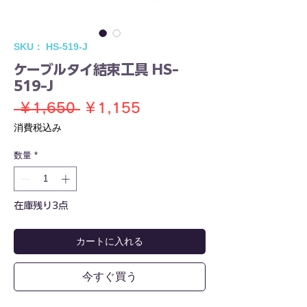
SKU： HS-519-J
ケーブルタイ結束工具 HS-
519-J
通
セ
 ￥1,650 
￥1,155
常
ー
消費税込み
価
ル
数量
*
格
価
格
在庫残り3点
カートに入れる
今すぐ買う