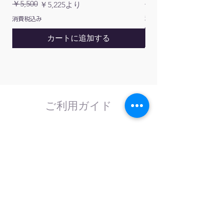
通常価格
￥5,500
￥1,200
通常価格
セール価格
￥5,225
より
消費税込み
消費税込み
カートに追加する
ご利用ガイド
はじめてのお客様へ
計測器の事であれば、なんでもお任せくださ
い。
外部校正機関と協力し、校正依頼にも対応致
します。