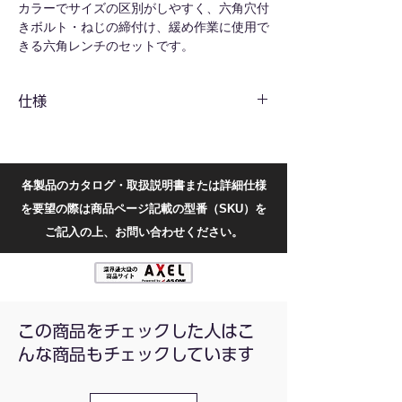
カラーでサイズの区別がしやすく、六角穴付
きボルト・ねじの締付け、緩め作業に使用で
きる六角レンチのセットです。
基本材質はS2合金鋼を採用し、より耐久性
とトルク伝達性に優れています。
仕様
※本製品には防錆・潤滑用の油が若干塗布さ
れています。
共通仕様
内容量
1セット(9本組)
各製品のカタログ・取扱説明書または詳細仕様
セット内
1.5、2、2.5、3、4、5、
を要望の際は商品ページ記載の型番（SKU）を
容
6、8、10mm
ご記入の上、お問い合わせください。
長さ(長辺
画像参照
mm)
長さ(短辺
画像参照
この商品をチェックした人はこ
mm)
んな商品もチェックしています
先端形状
ボールポイント付