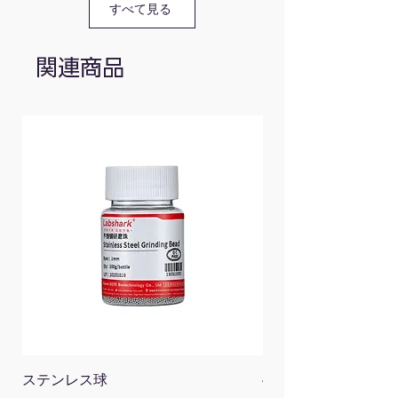
材質
S2合金鋼
すべて見る
形状
L型
関連商品
タイプ
ロング
型番別仕様
型番
付属品
HWS-SHB-L12-GM
マグネタイザー
HWS-SHB-L9-CL
無し
ステンレス球
4面チューブラック