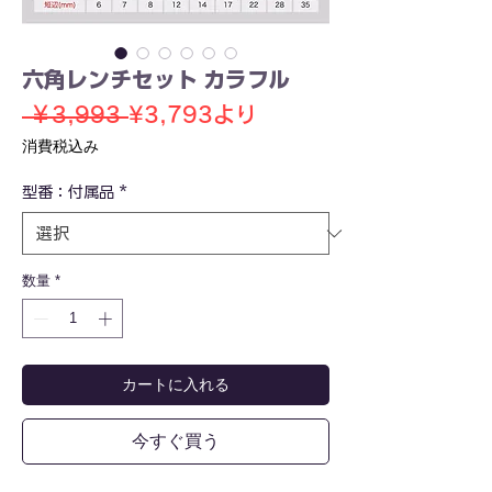
六角レンチセット カラフル
通
セ
 ￥3,993 
¥3,793
より
常
ー
消費税込み
価
ル
型番：付属品
*
格
価
格
数量
*
カートに入れる
今すぐ買う