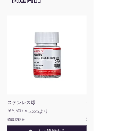
入力インピーダンス：1MΩ±2%, 並列に 20
pF± 5pF
最大入力電圧：400V（直流＋交流、PK-
PK）
X-Yモード：[感度] X:0.5V/DIV,
Y:0.1V/DIV~1V/DIV [周波数帯域(-3dB)]
DC:0~1MHz, AC:10Hz~1MHz
トリガー：[トリガーレベルレンジ] 画面の中
心から±4DIV [トリガーレベルの精度(標準)]
±0.3DIV [トリガー源] 内部、外部、LINE [ト
リガーモード] ノーマル、オート、TV同期
[エッジトリガー] 立ち上がり、立ち下がり
[ビデオトリガー] サポート標準NTSC、
PAL、SECAMの放送システム [サンプルレー
ト/精度] ±100ppm [トリガーロック] サポー
ト [外部トリガー入力インピーダンス]
20pF±5pF, 1MΩ±2％ [外部トリガー最大入力
ステンレス球
4面チューブラック
電圧] 400Vpp
通常価格
￥5,500
￥1,200
通常価格
セール価格
￥5,225
より
プローブ位相補正用出力：[出力電圧(標準)]
正方形、0.5Vpp±2％ [周波数(標準)] 方形波
消費税込み
消費税込み
1kHz(±1％) [ディスプレイ] 3.7インチカラー
LCD