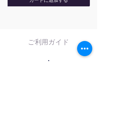
カートに追加する
電源：100VAC, 50/60Hz
消費電力：<15W
ヒューズ：1A, Tクラス, 250V
寸法(WxHxD)：117x192x288mm
重量：約1.8KG
ご利用ガイド
はじめてのお客様へ
計測器の事であれば、なんでもお任せくださ
い。
外部校正機関と協力し、校正依頼にも対応致
します。