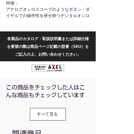
特徴：
アナログオシロスコープのようなボタン・ダ
イヤルでの操作性を併せ持つデジタルオシロ
スコープです。
130,000whm/sという高いキャプチャレート
によって、発生頻度の低い波形もキャプチャ
各製品のカタログ・取扱説明書または詳細仕様
することができます。
を要望の際は商品ページ記載の型番（SKU）を
3.7インチのカラーLCD, 縦型の為スペースを
取らないコンパクトサイズ
ご記入の上、お問い合わせください。
周波数帯域(MHz)：10
チャンネル数：1
水平軸：[サンプリングレート] 100MHz/s [サ
イン補間] Sin)/x [スキャン速度]
この商品をチェックした人はこ
0.05µs/DIV~0.1/DIV, 1-2-5ステップ [精度]
んな商品もチェックしています
±100ppm [トリミング比率] ≧2.5:1
垂直軸：[感度] 5mV/DIV~10V/DIV [変位]
すべて見る
±10DIV（標準入力）の上昇時:≦30ns [トリミ
ング率] ≧2.5:1
入力カップリング：直流、交流、GND
関連商品