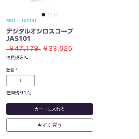
SKU： JAS101
デジタルオシロスコープ
JAS101
通
セ
 ￥47,179 
￥33,025
常
ー
消費税込み
価
ル
数量
*
格
価
格
在庫残り1点
カートに入れる
今すぐ買う