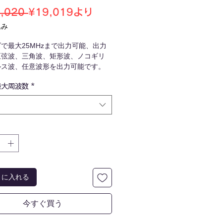
通
セ
,020 
¥19,019
より
常
ー
込み
価
ル
で最大25MHzまで出力可能、出力
格
価
正弦波、三角波、矩形波、ノコギリ
格
ルス波、任意波形を出力可能です。
ディスクからPC制御用のインストー
最大周波数
*
ことで、製品のコントロールをPC上
ことができます。
owsOSのみ対応
トに入れる
今すぐ買う