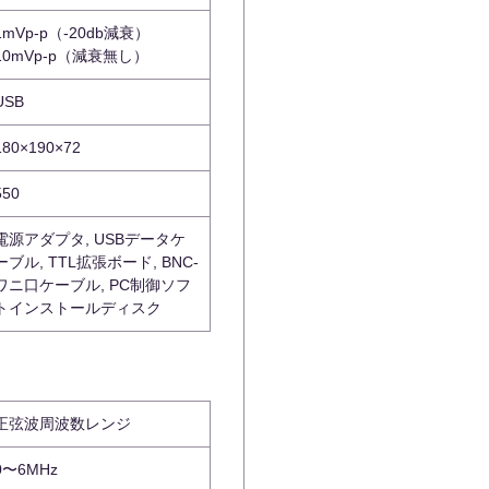
1mVp-p（-20db減衰）
10mVp-p（減衰無し）
USB
180×190×72
550
電源アダプタ, USBデータケ
ーブル, TTL拡張ボード, BNC-
ワニ口ケーブル, PC制御ソフ
トインストールディスク
正弦波周波数レンジ
0〜6MHz