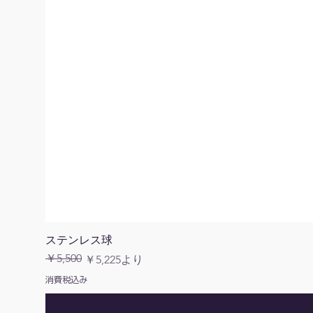
ステンレス球
￥5,500
通常価格
セール価格
￥5,225
より
消費税込み