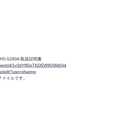
S-5200A 取扱説明書
cument/d/1v3dYIfDoTKDEW9QWdOjd
edit?usp=sharing
有ファイルです。