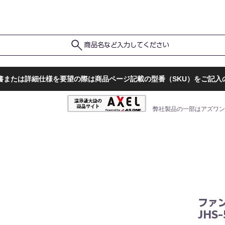
ポ
ト
販売店一覧
検査結果確認
商品名など入力してください
書または詳細仕様を要望の際は商品ページ記載の型番（SKU）をご記入
弊社製品の一部はアズワン
ファ
JHS