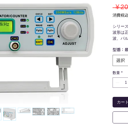
 ￥20
消費税
シリーズ
波形は
波、パ
付属の
型番：
ルする
で行う
選択
※Wind
数量
*
カー