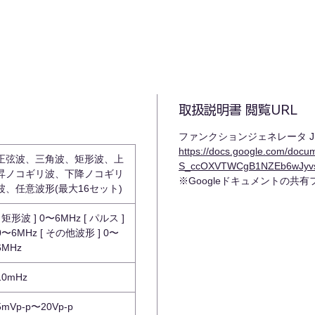
取扱説明書 閲覧URL
ファンクションジェネレータ JH
https://docs.google.com/do
正弦波、三角波、矩形波、上
S_ccOXVTWCgB1NZEb6wJyvs/
昇ノコギリ波、下降ノコギリ
※Googleドキュメントの共
波、任意波形(最大16セット)
[ 矩形波 ] 0〜6MHz [ パルス ]
0〜6MHz [ その他波形 ] 0〜
6MHz
10mHz
5mVp-p〜20Vp-p