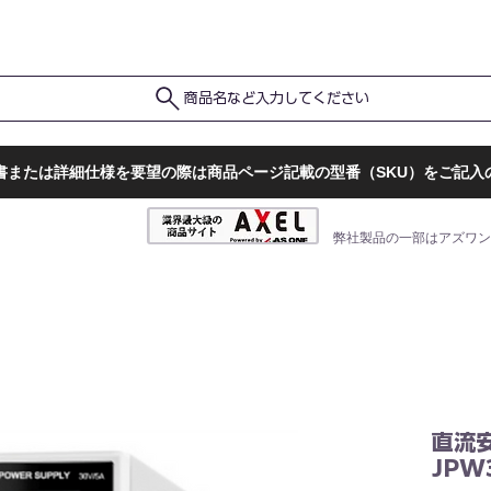
ポ
ト
販売店一覧
検査結果確認
商品名など入力してください
書または詳細仕様を要望の際は商品ページ記載の型番（SKU）をご記入
弊社製品の一部はアズワン
直流
JPW