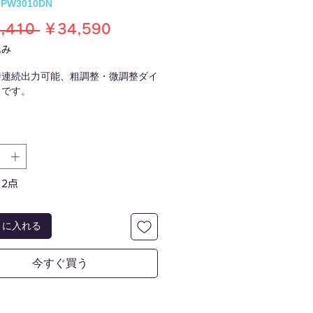
JPW3010DN
通
セ
,410 
￥34,590
常
ー
込み
価
ル
時連続出力可能、粗調整・微調整ダイ
格
価
きです。
格
V)：0〜30
A)：0〜10
電圧] 0.01V [電流] 0.01A
：≦0.5%
：≦0.3%
2点
ノイズ：≦50mVrms
300ppm/℃
)：70×160×220
トに入れる
)：約2
今すぐ買う