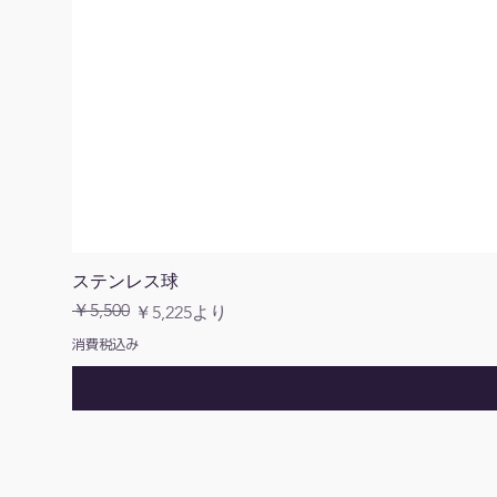
ステンレス球
￥5,500
通常価格
セール価格
￥5,225
より
消費税込み