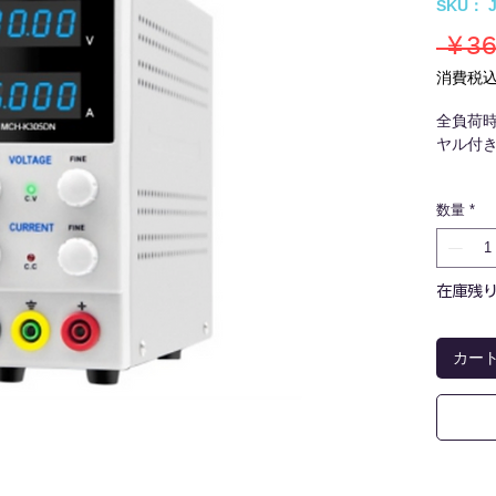
SKU： 
 ￥36
消費税
全負荷
ヤル付
出力電圧(
数量
*
出力電流(
表示精度：[
入力変動
負荷変動
在庫残り
リップル
温度系数：
寸法(mm
カー
重量(kg