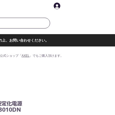
イントを表示
ログイン
の上、お問い合わせください。
公式ショップ「
AXEL
」でもご購入頂けます。
安定化電源
3010DN