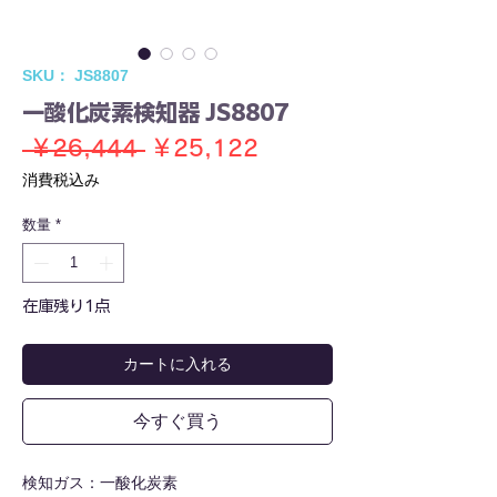
SKU： JS8807
一酸化炭素検知器 JS8807
通
セ
 ￥26,444 
￥25,122
常
ー
消費税込み
価
ル
数量
*
格
価
格
在庫残り1点
カートに入れる
今すぐ買う
検知ガス：一酸化炭素