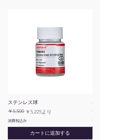
ステンレス球
4面チューブラック
通常価格
￥5,500
￥1,200
通常価格
セール価格
￥5,225
より
消費税込み
消費税込み
カートに追加する