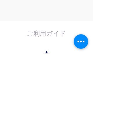
ご利用ガイド
はじめてのお客様へ
計測器の事であれば、なんでもお任せくださ
い。
外部校正機関と協力し、校正依頼にも対応致
します。
法人のお客様へ