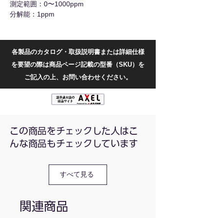
測定範囲：0〜1000ppm
分解能：1ppm
バックライト表示機能：有り
バッテリー動作時間：60時間（作業により
多少異なります）
各製品のカタログ・取扱説明書または詳細仕様
アラームモード：ビープ/フラッシュ/バイブ
を要望の際は商品ページ記載の型番（SKU）を
レーション
警報値設定：高値・低値の設定が可能
ご記入の上、お問い合わせください。
充電ポート：Micro USB充電ポート
充電表示機能：有り
自動電源オフ機能：10分間無操作で自動電
源オフ
動作温度：-10℃～50℃
この商品をチェックした人はこ
保存温度：0～40℃
んな商品もチェックしています
バッテリー：3.7V 750mAh充電式リチウム
電池
重量：136g（バッテリー含む）
すべて見る
サイズ：95.9×66.9×52mm
JS8807
関連商品
v_43061183938711