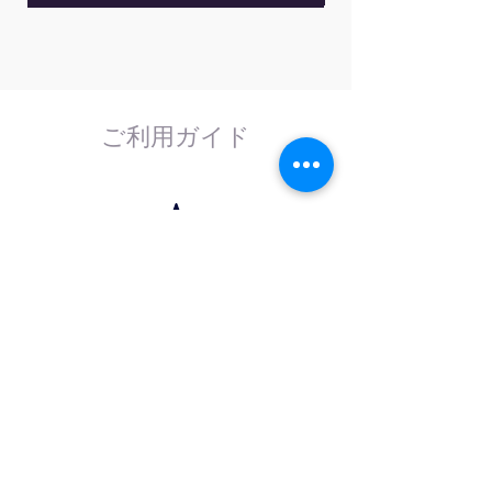
ご利用ガイド
はじめてのお客様へ
計測器の事であれば、なんでもお任せくださ
い。
外部校正機関と協力し、校正依頼にも対応致
します。
法人のお客様へ