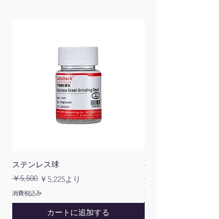
ステンレス球
4面チューブラック
通常価格
￥5,500
￥1,200
通常価格
セール価格
￥5,225
より
消費税込み
消費税込み
カートに追加する