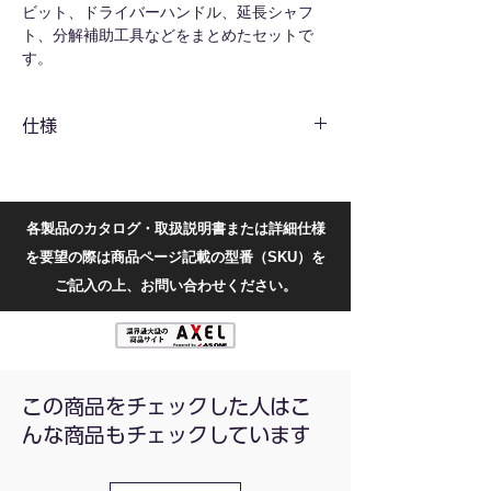
ビット、ドライバーハンドル、延長シャフ
ト、分解補助工具などをまとめたセットで
す。
プラス、マイナス、トルクス、六角、Y字、
星形など、電子機器で使用頻度の高いビット
仕様
を多数付属しています。 小径ビットを中心
に構成されており、精密機器や小型機器の分
解・組立作業に適しています。 ビットはマ
ビット
炭素鋼
グネットで保持され、ねじの脱落防止や作業
材質
性向上に配慮しています。 奥まった場所や
各製品のカタログ・取扱説明書または詳細仕様
角度のある位置のねじにも対応しやすい構成
ビット
115点（各規格は画像をご参
を要望の際は商品ページ記載の型番（SKU）を
です。
数
照下さい）
ご記入の上、お問い合わせください。
グリップ部は手にフィットしやすく、回しや
すさを考慮した形状です。 専用ケースによ
全長
150
り、ビットや工具を整理して保管・持ち運び
(mm)
できます。
一部の部品は生産ロットによって配色が異な
質量(g)
約540
る場合がございます。
この商品をチェックした人はこ
んな商品もチェックしています