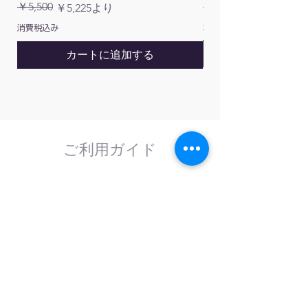
通常価格
￥5,500
￥1,200
通常価格
セール価格
￥5,225
より
消費税込み
消費税込み
カートに追加する
ご利用ガイド
はじめてのお客様へ
計測器の事であれば、なんでもお任せくださ
い。
外部校正機関と協力し、校正依頼にも対応致
します。