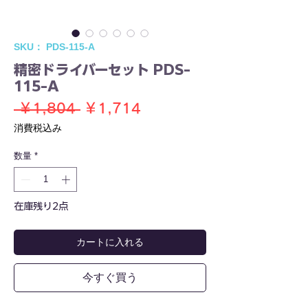
SKU： PDS-115-A
精密ドライバーセット PDS-
115-A
通
セ
 ￥1,804 
￥1,714
常
ー
消費税込み
価
ル
数量
*
格
価
格
在庫残り2点
カートに入れる
今すぐ買う