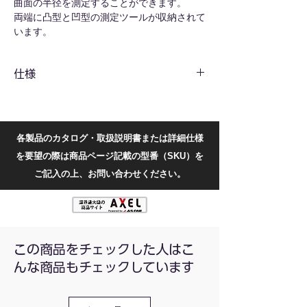
曲面の半径を測定することができます。
両端に凸型と凹型の測定ツールが収納されて
います。
※商品には防錆のため若干油が塗布されてい
ます。
仕様
共通仕様
内容量：1セット
各製品のカタログ・取扱説明書または詳細仕様
型番別仕様
を要望の際は商品ページ記載の型番（SKU）を
型番
範囲
長さ
内容(半径mm)
ご記入の上、お問い合わせください。
(mm)
(mm)
RG-
0.3〜
70
0.3/0.4/0.5/0.6/0.7/0.8/0.9/1/1.1/1.2/1.3
03-
1.5
この商品をチェックした人はこ
15
んな商品もチェックしています
RG-
1〜6.5
70
1/1.25/1.5/1.75/2/2.25/2.5/2.75/3/3.5/4/
1-65