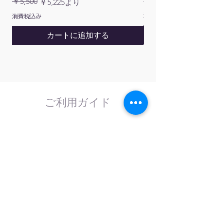
通常価格
￥5,500
￥1,200
通常価格
セール価格
￥5,225
より
100
消費税込み
消費税込み
RG-
25〜
75
25/26/27/28/29/30/32/34/35/36/38/40/4
カートに追加する
25-
50
50
ご利用ガイド
はじめてのお客様へ
計測器の事であれば、なんでもお任せくださ
い。
外部校正機関と協力し、校正依頼にも対応致
します。