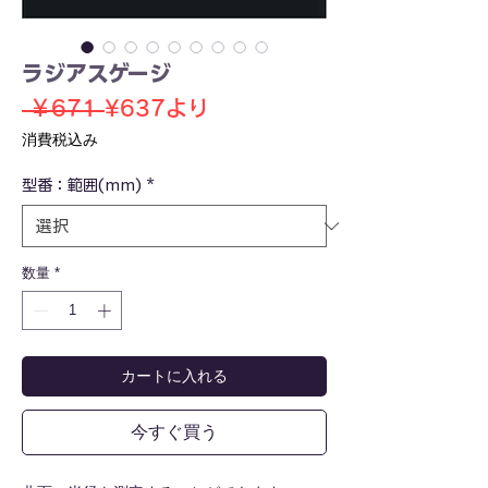
ラジアスゲージ
通
セ
 ￥671 
¥637
より
常
ー
消費税込み
価
ル
型番：範囲(mm)
格
*
価
格
数量
*
カートに入れる
今すぐ買う