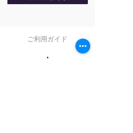
ご利用ガイド
はじめてのお客様へ
計測器の事であれば、なんでもお任せくださ
い。
外部校正機関と協力し、校正依頼にも対応致
します。
法人のお客様へ