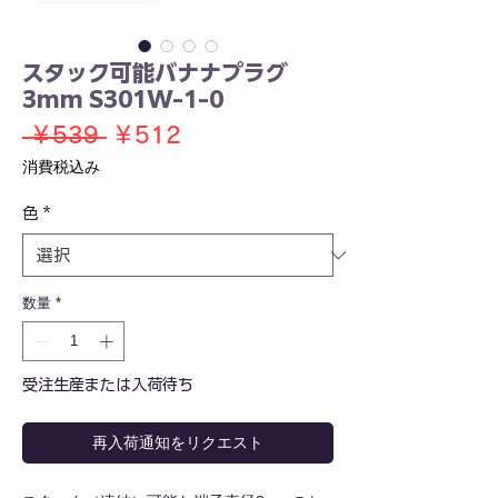
スタック可能バナナプラグ
3mm S301W-1-0
通
セ
 ￥539 
￥512
常
ー
消費税込み
価
ル
色
*
格
価
格
数量
*
受注生産または入荷待ち
再入荷通知をリクエスト