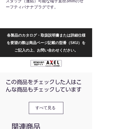
スタック（連結）可能な端子直径3mmのセ
ーフティバナナプラグです。
カラー：赤・黒
内容量：1本
リード長(cm)：100
各製品のカタログ・取扱説明書または詳細仕様
リード断面(mm²)：0.5
を要望の際は商品ページ記載の型番（SKU）を
絶縁材質：PVC
表面素材：ABS
ご記入の上、お問い合わせください。
定格電圧(V)：AC30 DC60
定格電流(A)：10
この商品をチェックした人はこ
んな商品もチェックしています
すべて見る
関連商品