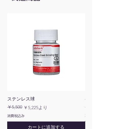
ステンレス球
4面チューブラック
通常価格
￥5,500
￥1,200
通常価格
セール価格
￥5,225
より
消費税込み
消費税込み
カートに追加する