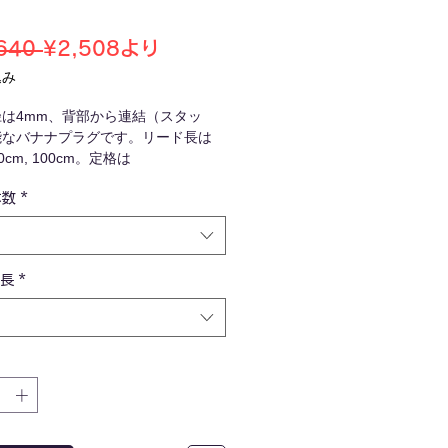
通
セ
640 
¥2,508
より
常
ー
込み
価
ル
は4mm、背部から連結（スタッ
格
価
能なバナナプラグです。リード長は
格
50cm, 100cm。定格は
VAC,70VDC
本数
*
ル長
*