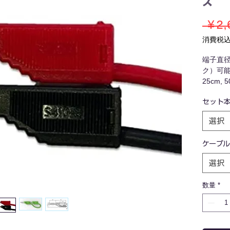
ズ
 ￥2,
消費税
端子直径
ク）可
25cm, 
20A/33
セット
選択
ケーブ
選択
数量
*