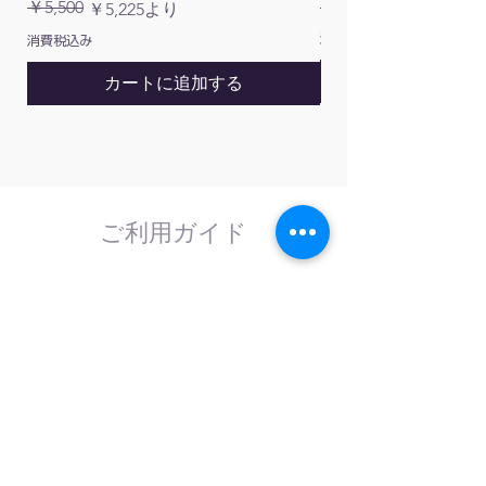
通常価格
￥5,500
￥1,200
通常価格
セール価格
￥5,225
より
消費税込み
消費税込み
HV-
Φ8mm
有り
130mm
270g
PP-
（〜
カートに追加する
080
15mm）
HV-
Φ8mm
有り
130mm
270g
PP-
（〜
080-
15mm）
CBL
ご利用ガイド
はじめてのお客様へ
HV-
Φ10mm
有り
150mm
270g
PP-
（〜
計測器の事であれば、なんでもお任せくださ
い。
100
15mm）
外部校正機関と協力し、校正依頼にも対応致
します。
HV-
Φ12mm
有り
150mm
270g
PP-
（〜