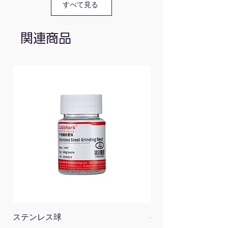
PP-
すべて見る
080-
CBL
関連商品
SU-
Φ8mm
有り
135mm
180g
PP-
（〜
080
25mm）
SCC-
Φ8mm
有り
135mm
210g
PP-
（〜
080-
25mm）
CBL
ステンレス球
4面チューブラック