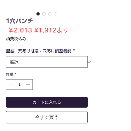
1穴パンチ
通
セ
 ￥2,013 
¥1,912
より
常
ー
消費税込み
価
ル
型番：穴あけ寸法：穴あけ調整機能
格
価
*
格
数量
*
カートに入れる
今すぐ買う