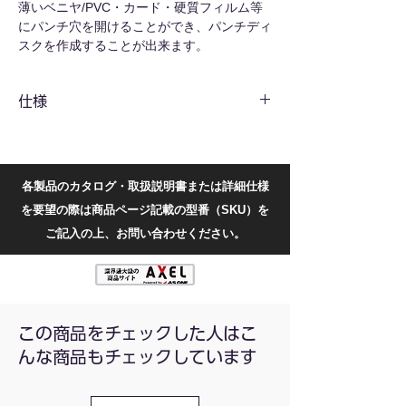
薄いベニヤ/PVC・カード・硬質フィルム等
にパンチ穴を開けることができ、パンチディ
スクを作成することが出来ます。
※指などを挟まないように十分注意してお使
いください。
仕様
共通仕様
材質
亜鉛合金
各製品のカタログ・取扱説明書または詳細仕様
を要望の際は商品ページ記載の型番（SKU）を
型番別仕様
ご記入の上、お問い合わせください。
型番
穴あけ
穴あけ
全長
重量
寸法
調整機
能
ST-
Φ8mm
無し
130mm
180g
この商品をチェックした人はこ
PP-
んな商品もチェックしています
080
STC-
Φ8mm
無し
130mm
210g