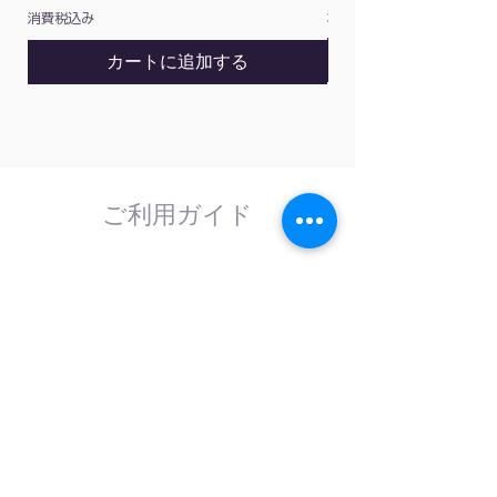
消費税込み
消費税込み
カートに追加する
ご利用ガイド
はじめてのお客様へ
計測器の事であれば、なんでもお任せくださ
い。
外部校正機関と協力し、校正依頼にも対応致
します。