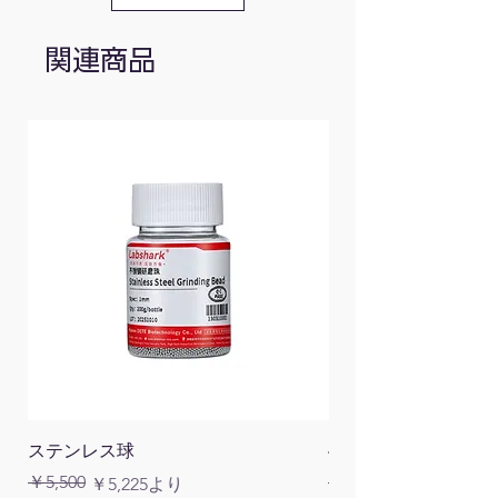
関連商品
ステンレス球
4面チューブラック
通常価格
￥5,500
￥1,200
通常価格
セール価格
￥5,225
より