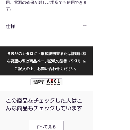
用。電源の確保が難しい場所でも使用できま
す。
0～60分の範囲で時間設定が可能。作業時間
や調理時間の目安管理に適しています。
仕様
ダイヤルを回すだけで簡単に時間設定がで
き、直感的に操作できます。
設定時間になるとベル音でお知らせします。
方式
ぜんまい式（手動巻き）
作業台や調理台に置いて使用できる据え置き
型です。
最大設定時
60分
各製品のカタログ・取扱説明書または詳細仕様
調理、実験、作業時間管理、学習、日常の時
間
を要望の際は商品ページ記載の型番（SKU）を
間管理などに使用できます。
ご記入の上、お問い合わせください。
※ご使用の際は、ダイヤルを一度最大位置ま
アラーム方
ベル音
で回してから、設定したい時間まで戻して設
式
定してください。
電源
不要
この商品をチェックした人はこ
設置方式
据え置き
んな商品もチェックしています
寸法(mm)
約φ97×高さ57
質量(g)
約113
すべて見る