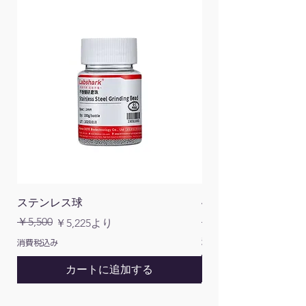
ステンレス球
4面チューブラック
通常価格
￥5,500
￥1,200
通常価格
セール価格
￥5,225
より
消費税込み
消費税込み
カートに追加する