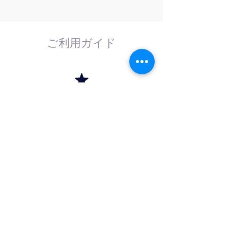
ご利用ガイド
はじめてのお客様へ
計測器の事であれば、なんでもお任せくださ
い。
外部校正機関と協力し、校正依頼にも対応致
します。
法人のお客様へ
法人（商社）の方は卸価格でのお取引を、学
校法人・官公庁の方は請求書（後払い）取引