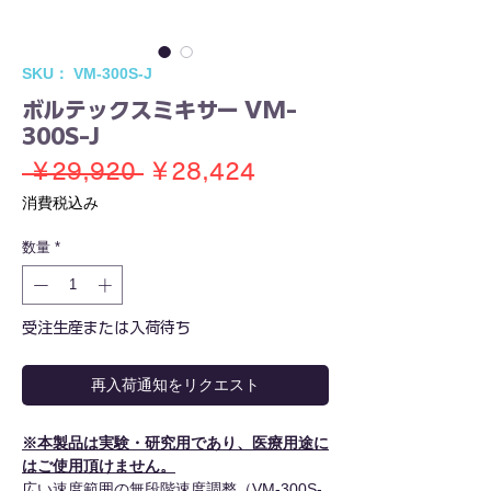
SKU： VM-300S-J
ボルテックスミキサー VM-
300S-J
通
セ
 ￥29,920 
￥28,424
常
ー
消費税込み
価
ル
数量
*
格
価
格
受注生産または入荷待ち
再入荷通知をリクエスト
※本製品は実験・研究用であり、医療用途に
はご使用頂けません。
広い速度範囲の無段階速度調整（VM-300S-