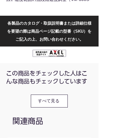
Jのみ）
押すだけでスタート / コンパクトボディ
耐久性に優れたブラシレスモーター
各製品のカタログ・取扱説明書または詳細仕様
を要望の際は商品ページ記載の型番（SKU）を
回転数調整方式：調整可能（無段階ダイヤル
式）
ご記入の上、お問い合わせください。
モーター：ブラシレスモーター
回転数(min-1[r.p.m])：0-3000
振幅(mm)：4.5
最大処理サンプル：50mL
シェル保護レベル：IP42
この商品をチェックした人はこ
消費電力(W)：12
んな商品もチェックしています
電源電圧(V)：DC12
本体寸法(mm)：100×93×72
許容温度・湿度：5-40℃, 80%RH
すべて見る
重量(kg)：0.37
関連商品