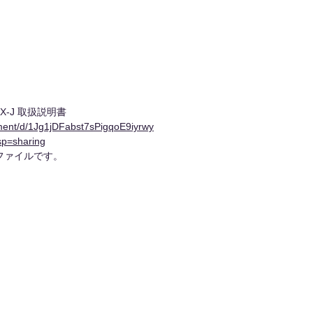
X-J 取扱説明書
ment/d/1Jg1jDFabst7sPigqoE9iyrwy
sp=sharing
有ファイルです。