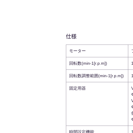
仕様
モーター
回転数(min-1[r.p.m])
回転数調整範囲(min-1[r.p.m])
固定用器
時間設定機能