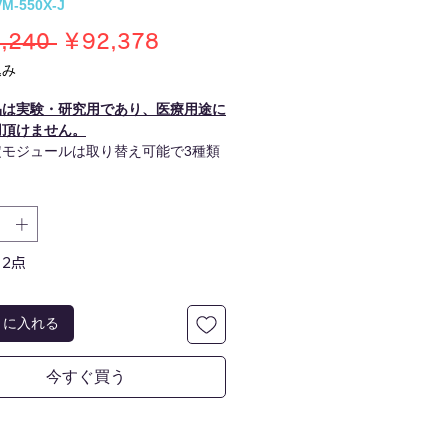
M-550X-J
通
セ
,240 
￥92,378
常
ー
込み
価
ル
品は実験・研究用であり、医療用途に
格
価
用頂けません。
格
定モジュールは取り替え可能で3種類
ています。容器固定モジュールを取り
で直径16, 18, 22, 26, 28mmのバ
瓶に対応しています。
2点
トに入れる
今すぐ買う