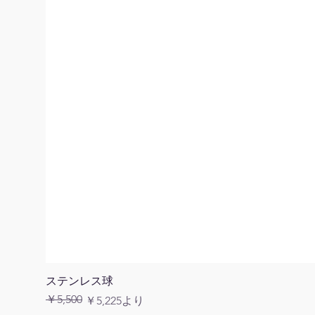
ステンレス球
￥5,500
通常価格
セール価格
￥5,225
より