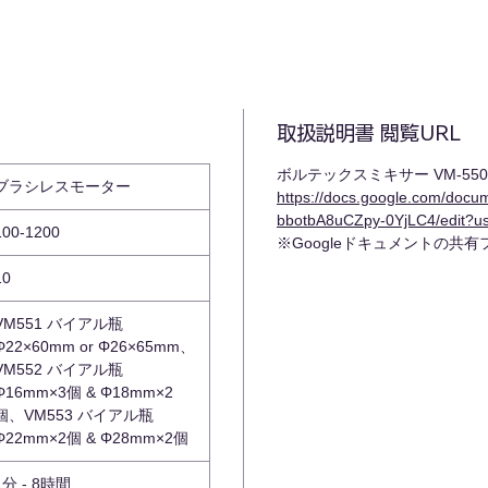
取扱説明書 閲覧URL
ボルテックスミキサー VM-550
ブラシレスモーター
https://docs.google.com/docu
bbotbA8uCZpy-0YjLC4/edit?u
100-1200
※Googleドキュメントの共
10
VM551 バイアル瓶
Φ22×60mm or Φ26×65mm、
VM552 バイアル瓶
Φ16mm×3個 & Φ18mm×2
個、VM553 バイアル瓶
Φ22mm×2個 & Φ28mm×2個
1分 - 8時間