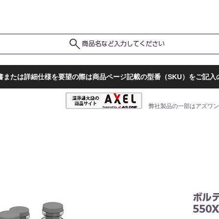
ポ
ト
販売店一覧
検査結果確認
商品名など入力してください
書または詳細仕様を要望の際は商品ページ記載の型番（SKU）をご記入
弊社製品の一部はアズワン
ボルテ
550X