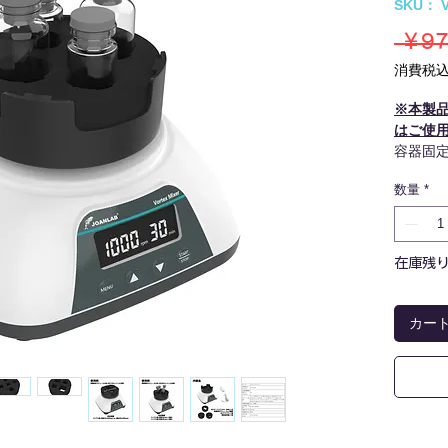
SKU： V
 ￥97
消費税
※本製
はご使
容器固
付属し
数量
*
替えること
イアル
在庫残り
カー