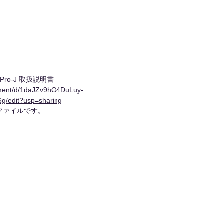
Pro-J 取扱説明書
ument/d/1daJZv9hO4DuLuy-
g/edit?usp=sharing
有ファイルです。