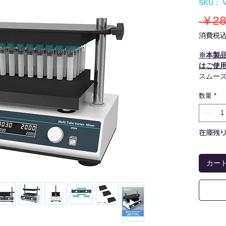
SKU： V
 ￥28
消費税
※本製
はご使
スムー
量
数量
*
3種類
ている
採血管
在庫残り
カー