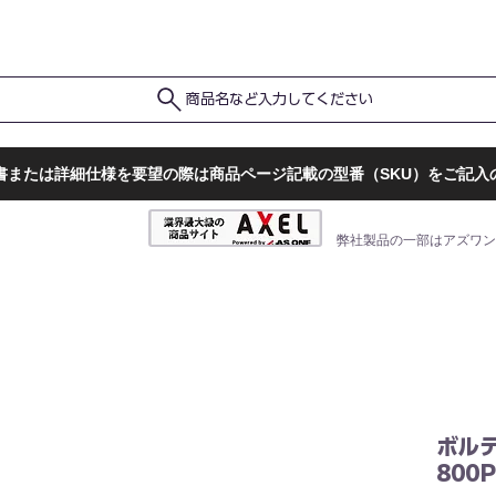
ポ
ト
販売店一覧
検査結果確認
商品名など入力してください
書または詳細仕様を要望の際は商品ページ記載の型番（SKU）をご記入
弊社製品の一部はアズワン
ボルテ
800P