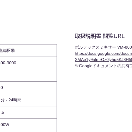
取扱説明書 閲覧URL
ボルテックスミキサー VM-800
連続駆動
https://docs.google.com/doc
XMAe1y9aletrOz0lyhu5KJ3Hfi6
500-3000
※Googleドキュメントの共
4
10
1分 - 24時間
4.5
100W