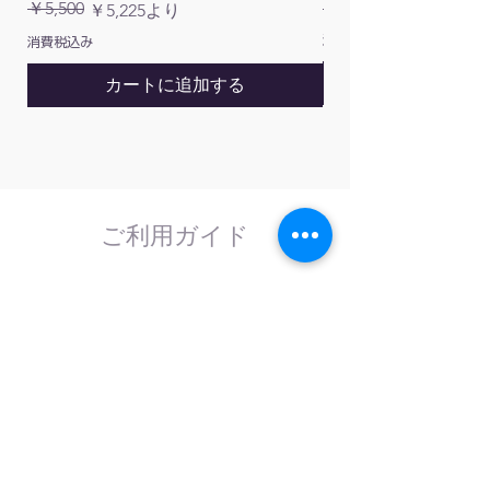
通常価格
￥5,500
￥1,200
通常価格
セール価格
￥5,225
より
消費税込み
消費税込み
カートに追加する
ご利用ガイド
はじめてのお客様へ
計測器の事であれば、なんでもお任せくださ
い。
外部校正機関と協力し、校正依頼にも対応致
します。