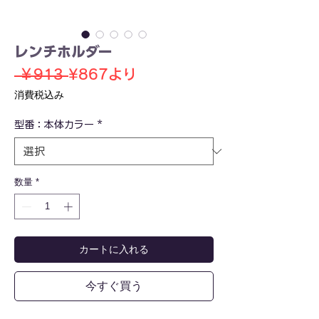
レンチホルダー
通
セ
 ￥913 
¥867
より
常
ー
消費税込み
価
ル
型番：本体カラー
格
*
価
格
数量
*
カートに入れる
今すぐ買う