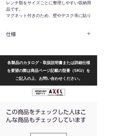
レンチ類をサイズごとに整理しやすい収納用
品です。
マグネット付きのため、壁やデスク等に貼り
付けて使用する事ができます。
必要な工具をひと目で確認しやすく、作業準
仕様
備をスムーズに行えます。
工具箱内や作業台まわりの整頓に便利です。
共通仕様
持ち運び時や保管時の整理用途にも適してい
ます。
内容量
1個
各製品のカタログ・取扱説明書または詳細仕様
を要望の際は商品ページ記載の型番（SKU）を
型番別仕様
ご記入の上、お問い合わせください。
型番
本体
収
寸法(W×D×H)
カラ
納
ー
数
WRH-
赤
10
234×54×46mm
この商品をチェックした人はこ
10MR
んな商品もチェックしています
WRH-
黒
13
300×60×46mm
13MB