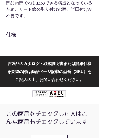
部品内部でねじ止めできる構造となっている
ため、リード線の取り付けの際、半田付けが
不要です。
本体側面に同じく直径4mmのソケットがあ
るため、バナナプラグを並列接続することが
仕様
できます。
リード線を取り付けるねじを締める為に小さ
共通仕様
いマイナスドライバー等が必要となります。
材質
本体カバー: ABS 端子: 銅・
ニッケルメッキ
各製品のカタログ・取扱説明書または詳細仕様
を要望の際は商品ページ記載の型番（SKU）を
端子直
4
ご記入の上、お問い合わせください。
径(mm)
内容量
1個
型番別仕様
この商品をチェックした人はこ
んな商品もチェックしています
型番
本体カラー
XJY09R
赤