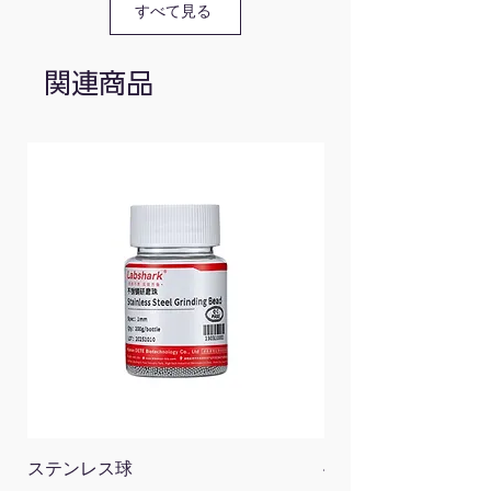
すべて見る
XJY09K
黒
XJY09G
関連商品
緑
XJY09B
青
XJY09Y
黄
ステンレス球
4面チューブラック