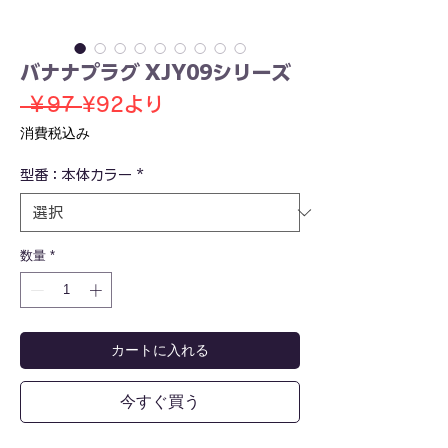
バナナプラグ XJY09シリーズ
通
セ
 ￥97 
¥92
より
常
ー
消費税込み
価
ル
型番：本体カラー
格
*
価
格
数量
*
カートに入れる
今すぐ買う