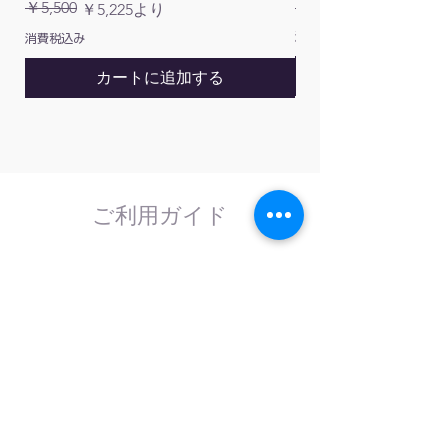
通常価格
￥5,500
￥1,200
通常価格
セール価格
￥5,225
より
消費税込み
消費税込み
カートに追加する
ご利用ガイド
はじめてのお客様へ
計測器の事であれば、なんでもお任せくださ
い。
外部校正機関と協力し、校正依頼にも対応致
します。