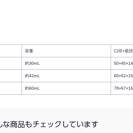
容量
口径×底径
約30mL
50×45×1
約42mL
60×52×1
約60mL
78×67×1
んな商品もチェックしています