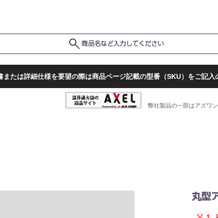
ポ
ト
販売店一覧
検査結果確認
商品名など入力してください
書または詳細仕様を要望の際は商品ページ記載の型番（SKU）をご記入
弊社製品の一部はアズワン
丸型