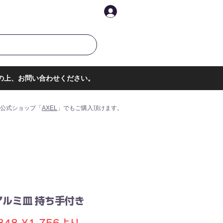
イントを表示
ログイン
の上、お問い合わせください。
公式ショップ「
AXEL
」でもご購入頂けます。
アルミ皿 持ち手付き
通
セ