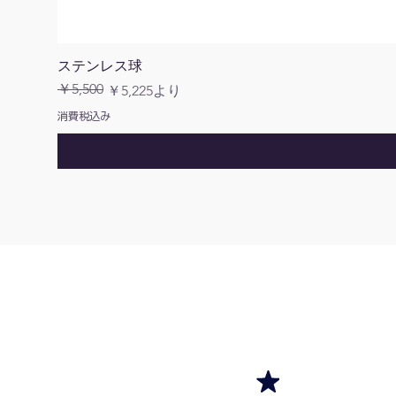
ステンレス球
￥5,500
通常価格
セール価格
￥5,225
より
消費税込み