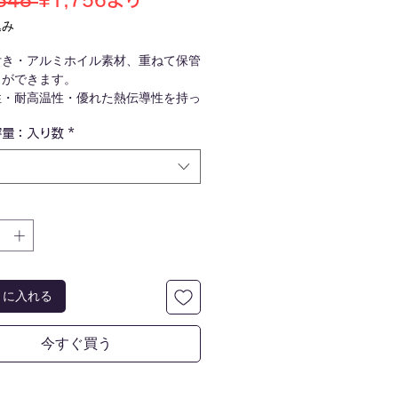
848 
¥1,756
より
常
ー
込み
価
ル
付き・アルミホイル素材、重ねて保管
格
価
とができます。
格
性・耐高温性・優れた熱伝導性を持っ
す。
容量：入り数
*
での計量、乾燥、水分試験、容器のカ
どにご使用頂けます。
アルミ箔
トに入れる
今すぐ買う