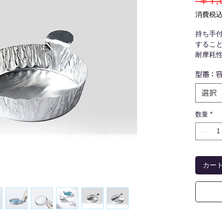
 ￥1,
消費税
持ち手
するこ
耐摩耗
ていま
型番：
実験室
バーな
選択
材質：
数量
*
カー