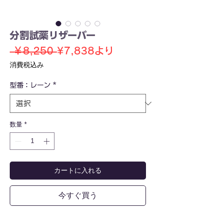
分割試薬リザーバー
通
セ
 ￥8,250 
¥7,838
より
常
ー
消費税込み
価
ル
型番：レーン
*
格
価
格
数量
*
カートに入れる
今すぐ買う