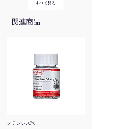
すべて見る
110604070
8
12
86×19×128
関連商品
110604057
12
15
86×31×128
110604056
8
22
86×31×128
110604068
1（96
22
86×19×128
ステンレス球
4面チューブラック
スポ