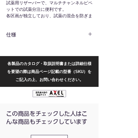
試薬用リザーバーで、マルチチャンネルピペ
ットでの試薬分注に便利です。
各区画が独立しており、試薬の混合を防ぎま
す。
仕様
共通仕様
材質
PP
各製品のカタログ・取扱説明書または詳細仕様
滅菌
未滅菌
を要望の際は商品ページ記載の型番（SKU）を
型番別仕様
ご記入の上、お問い合わせください。
型番
レー
容量
外寸
ン
(mL)
(W×H×Dmm)
110604071
12
8
86×19×128
この商品をチェックした人はこ
んな商品もチェックしています