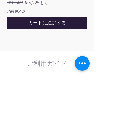
ッ
通常価格
￥5,500
￥1,200
通常価格
セール価格
￥5,225
より
ト）
消費税込み
消費税込み
カートに追加する
ご利用ガイド
はじめてのお客様へ
計測器の事であれば、なんでもお任せくださ
い。
外部校正機関と協力し、校正依頼にも対応致
します。