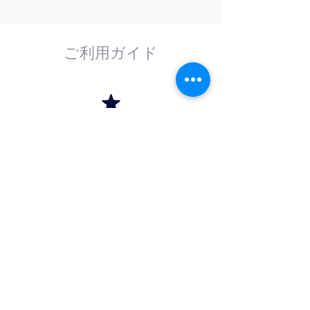
ご利用ガイド
はじめてのお客様へ
計測器の事であれば、なんでもお任せくださ
い。
外部校正機関と協力し、校正依頼にも対応致
します。
法人のお客様へ
法人（商社）の方は卸価格でのお取引を、学
校法人・官公庁の方は請求書（後払い）取引