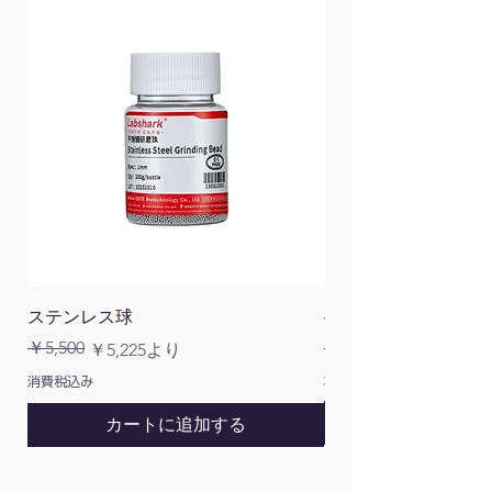
ステンレス球
4面チューブラック
通常価格
￥5,500
￥1,200
通常価格
セール価格
￥5,225
より
消費税込み
消費税込み
カートに追加する