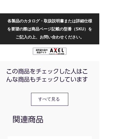
寸法(mm)：260×66×36
目盛値：0.015N
各製品のカタログ・取扱説明書または詳細仕様
精度：±1%
を要望の際は商品ページ記載の型番（SKU）を
測定モード：ピーク・トラック(リアルタイ
ム)
ご記入の上、お問い合わせください。
電池：単四電池×2(付属していません)
測定範囲(N)：0〜10
この商品をチェックした人はこ
んな商品もチェックしています
すべて見る
関連商品