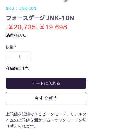
SKU： JNK-10N
フォースゲージ JNK-10N
通
セ
 ￥20,735 
￥19,698
常
ー
消費税込み
価
ル
数量
*
格
価
格
在庫残り1点
カートに入れる
今すぐ買う
上限値を記録できるピークモード、リアルタ
イムの上限値を測定するトラックモードを切
り替えられます。