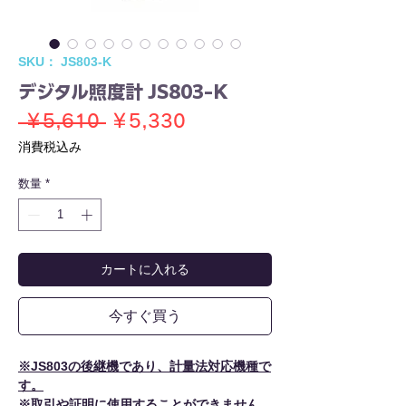
SKU： JS803-K
デジタル照度計 JS803-K
通
セ
 ￥5,610 
￥5,330
常
ー
消費税込み
価
ル
数量
*
格
価
格
カートに入れる
今すぐ買う
※JS803の後継機であり、計量法対応機種で
す。
※取引や証明に使用することができません。