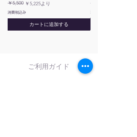
通常価格
￥5,500
￥1,200
通常価格
セール価格
￥5,225
より
消費税込み
消費税込み
カートに追加する
ご利用ガイド
はじめてのお客様へ
計測器の事であれば、なんでもお任せくださ
い。
外部校正機関と協力し、校正依頼にも対応致
します。