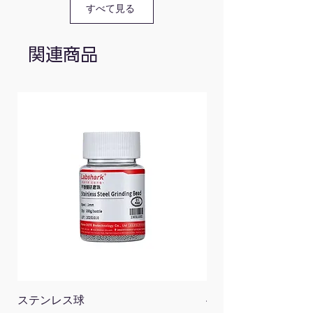
すべて見る
法定計量単位のみを表示するため、計量単位
質量(g)
85
の誤解が無くなり、より分かりやすく測定す
ることができます。
関連商品
ステンレス球
4面チューブラック