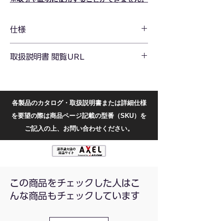
本製品は、輝度や明るさを測定するため
の機器です。
仕様
モードボタンを押すと、ホールド機能・
最大値測定機能・最小値測定機能を切り
替えることができます。
測定範囲
1～200000
取扱説明書 閲覧URL
本製品は計量法に適合するために、法定
(Lux)
計量単位のみを表記または計測するよう
デジタル照度計 JS803-K 取扱説明書
に処理がされており、海外版の同等品と
精度
±4%+10
https://docs.google.com/document/d/16soA
比較して制限されている機能がございま
wbAe6RfT36gxaXepWn2mK1Qf7qdAEgma
す。
各製品のカタログ・取扱説明書または詳細仕様
サンプリ
1.5回/秒
HbgN2_0/edit?usp=sharing
ングレー
を要望の際は商品ページ記載の型番（SKU）を
※Googleドキュメントの共有ファイルで
ト
す。
ご記入の上、お問い合わせください。
国内法令である計量法第九条の１において、
「非法定計量単位による目盛又は表記を付し
機能
ホールド機能・最大値測定
たものは、販売し、又は販売の目的で陳列し
機能・最小値測定機能
てはならない」とされています。
本製品は海外製品でございますが、照度の法
電源
単4電池×3本(別売)
この商品をチェックした人はこ
定計量単位である「Lux（ルクス）」のみ表
んな商品もチェックしています
示するように調整し、本法令に準拠していま
本体寸法
160×48×25
す。
(mm)
非法定計量単位への単位切替機能を無くし、