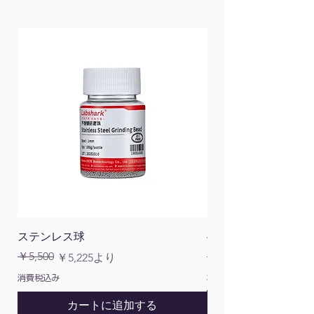
カッ
プリ
ング
垂直
8〜13ビット
分解
能
入力
1MΩ/25pF
イン
ピー
ダン
ス
対応
Windows XP、Win7、Win8、
OS
Win8.1、Win10（32/64bit）
ステンレス球
4面チューブラック
最大
±60.0V（×1）、
通常価格
￥5,500
￥1,200
通常価格
セール価格
￥5,225
より
入力
±600.0V（×10）（DC＋AC
消費税込み
消費税込み
電圧
peak）
カートに追加する
トリ
立ち上がり/立ち下がりエッジ