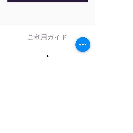
ガタ
イプ
トリ
オート、ノーマル、シングルシ
ガモ
ョット、トリガ無し
ード
ご利用ガイド
自動
最大値、最小値、平均値、
測定
RMS、周波数、周期、正パルス
項目
幅、負パルス幅、デューティ
比、立上り時間、立下り時間、
はじめてのお客様へ
ピークツーピーク値、振幅
計測器の事であれば、なんでもお任せくださ
い。
サン
線形補間またはSin(x)/x補間
外部校正機関と協力し、校正依頼にも対応致
プル
します。
補間
サン
リアルタイム／高分解能モード
プリ
／ピーク検出モード
ング
モー
法人のお客様へ