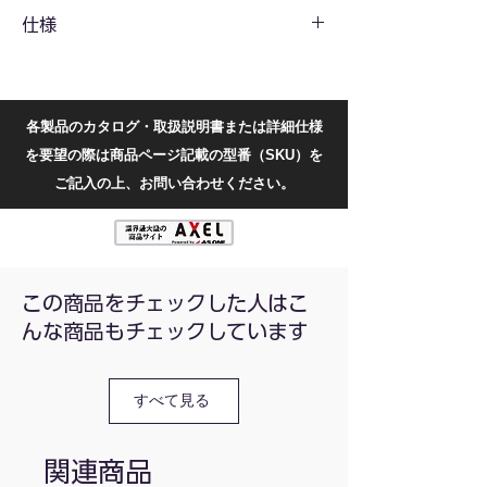
ムサンプリングレート
仕様
PWM出力と3.3V矩形波校正機能を搭載
USBでPCに直接接続し、通信と電源供給を
行うため、追加の電源は不要です。
CH
2
Windows XP、Win 7、Win 8.1、Win 10、
Win 11に対応しています。
周波
100MHz
各製品のカタログ・取扱説明書または詳細仕様
数帯
を要望の際は商品ページ記載の型番（SKU）を
域
ご記入の上、お問い合わせください。
最大
1GSa/s（等価）、
サン
250MSa/s（リアルタイム）
プリ
ング
この商品をチェックした人はこ
レー
ト
んな商品もチェックしています
レコ
1K〜62M（50µS〜60S）
ード
すべて見る
長
入力
AC/DC
関連商品