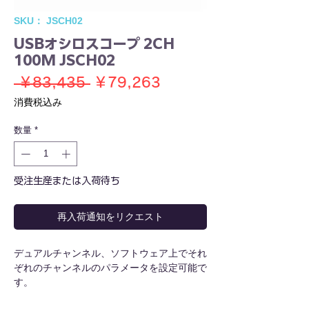
SKU： JSCH02
USBオシロスコープ 2CH
100M JSCH02
通
セ
 ￥83,435 
￥79,263
常
ー
消費税込み
価
ル
数量
*
格
価
格
受注生産または入荷待ち
再入荷通知をリクエスト
デュアルチャンネル、ソフトウェア上でそれ
ぞれのチャンネルのパラメータを設定可能で
す。
帯域幅100MHz、最大250MS/sのリアルタイ