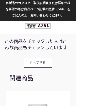
各製品のカタログ・取扱説明書または詳細仕様
(DC500V)0.1M〜50MΩ, (DC1000V)0.1M〜
を要望の際は商品ページ記載の型番（SKU）を
100MΩ
精度：±(4%rdg+2digits)
ご記入の上、お問い合わせください。
最大表示値：1999
電源：単三電池✗8本
重量(g)：715
本体寸法(mm)：205×170×68
この商品をチェックした人はこ
んな商品もチェックしています
すべて見る
関連商品