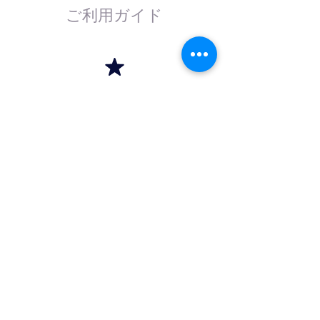
ご利用ガイド
はじめてのお客様へ
計測器の事であれば、なんでもお任せくださ
い。
外部校正機関と協力し、校正依頼にも対応致
します。
法人のお客様へ
法人（商社）の方は卸価格でのお取引を、学
校法人・官公庁の方は請求書（後払い）取引
をご利用いただけます。