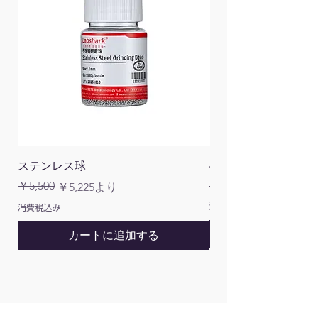
ステンレス球
4面チューブラック
通常価格
￥5,500
￥1,200
通常価格
セール価格
￥5,225
より
消費税込み
消費税込み
カートに追加する