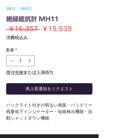
SKU： MH11
絶縁抵抗計 MH11
通
セ
 ￥16,357 
￥15,539
常
ー
消費税込み
価
ル
数量
*
格
価
格
受注生産または入荷待ち
再入荷通知をリクエスト
バックライト付きの明るい画面・バッテリー
残量低下インジケーター・短絡検出機能・自
動シャットダウン機能
直流電圧(V)：250/500/1000
測定範囲：(DC250V)0.1M〜20MΩ,