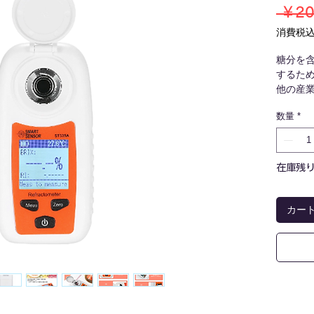
 ￥20
消費税
糖分を
するた
他の産
く使用
数量
*
む製品
飲料水
の植え
収穫時
在庫残り
用でき
寸法(mm
カー
測定範囲：
質量(g)
電源：単
精度：±0
分解能：0
温度補償(
周囲温度(