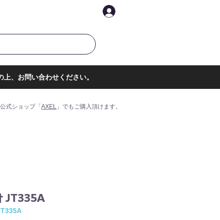
イントを表示
ログイン
の上、お問い合わせください。
公式ショップ「
AXEL
」でもご購入頂けます。
 JT335A
T335A