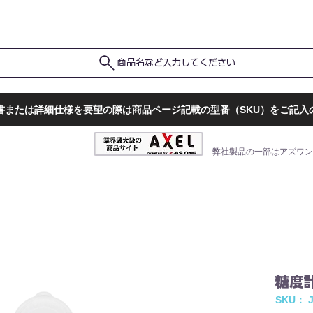
ポ
ト
販売店一覧
検査結果確認
商品名など入力してください
書または詳細仕様を要望の際は商品ページ記載の型番（SKU）をご記入
弊社製品の一部はアズワン
糖度計
SKU： J