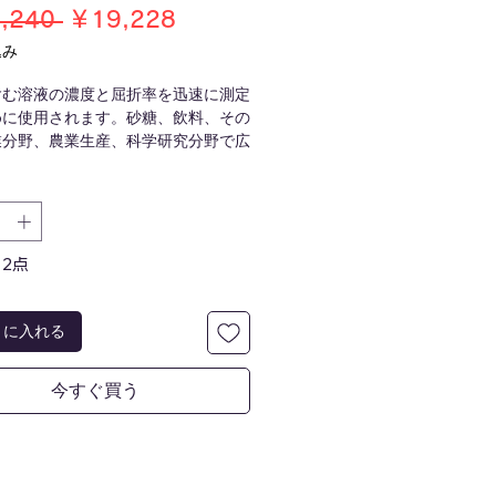
通
セ
,240 
￥19,228
常
ー
込み
価
ル
含む溶液の濃度と屈折率を迅速に測定
格
価
めに使用されます。砂糖、飲料、その
格
業分野、農業生産、科学研究分野で広
されています。液糖など糖分を多く含
の糖度測定、フルーツジュース、清涼
、炭酸飲料の製造に適しており、果物
付けから販売までの過程では、正確な
期の決定、甘さの等級付けや分類に応
2点
ます。
)：113×56×32
トに入れる
0.0%～35.0%
：110
今すぐ買う
四電池×3個(付属しておりません)
.2%/±0.5℃
.001
℃)：10～40
℃)：10～40