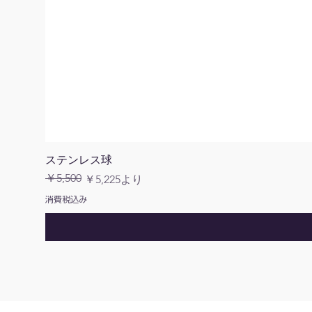
ステンレス球
￥5,500
通常価格
セール価格
￥5,225
より
消費税込み