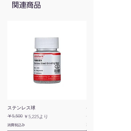
速度範囲
0–3000rpm
関連商品
速度表示
スケール
動作タイプ
タッチ操作 / 連続
寸法
127×130×160
(W×H×Dmm)
重量(kg)
3.5
許容周囲温度
5–40℃
許容相対湿度
80%RH
保護等級
IP21
ステンレス球
4面チューブラック
通常価格
￥5,500
￥1,200
通常価格
セール価格
￥5,225
より
消費税込み
消費税込み