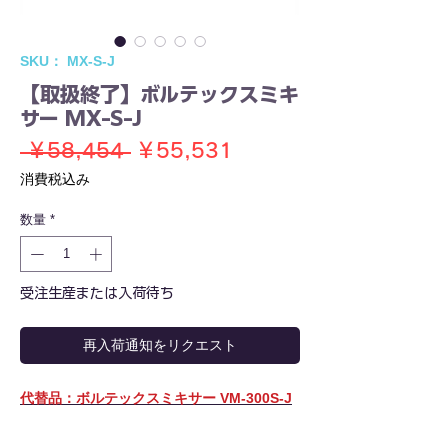
SKU： MX-S-J
【取扱終了】ボルテックスミキ
サー MX-S-J
通
セ
 ￥58,454 
￥55,531
常
ー
消費税込み
価
ル
数量
*
格
価
格
受注生産または入荷待ち
再入荷通知をリクエスト
代替品：ボルテックスミキサー VM-300S-J