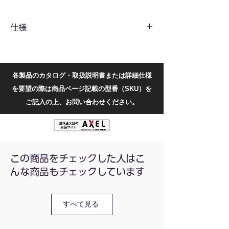
※本製品は実験・研究用であり、医療用途に
仕様
はご使用頂けません。
0から3,000rpmの可変速度で、サンプルの優
しい攪拌から急速な混合まで対応
電源
100V 50/60Hz
タッチまたは連続操作モード
標準トップヘッドが含まれており、直径
消費電力
60W
各製品のカタログ・取扱説明書または詳細仕様
30mmまでの試験管や小型容器を混合可能
を要望の際は商品ページ記載の型番（SKU）を
電子速度制御により、負荷の変動中も一定速
混合動作
軌道運動
ご記入の上、お問い合わせください。
度を維持
特別に設計された真空吸着付きの鋼製ベース
軌道径
4mm
が安定性を提供し、振動を軽減
頑丈なアルミ鋳造構造
モータータイプ
シェードポールモー
直径30mm未満の試験管および小型容器用ア
ター
クセサリ付属
この商品をチェックした人はこ
モーター定格入
58W
んな商品もチェックしています
力
モーター定格出
10W
すべて見る
力