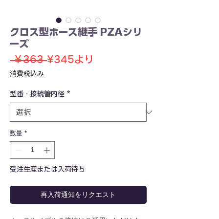
クロス型ホース継手 PZAシリ
ーズ
通
セ
 ￥363 
¥345
より
常
ー
消費税込み
価
ル
型番・接続管内径
格
*
価
格
数量
*
受注生産または入荷待ち
再入荷通知をリクエスト