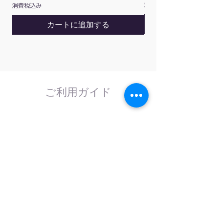
消費税込み
消費税込み
カートに追加する
ご利用ガイド
はじめてのお客様へ
計測器の事であれば、なんでもお任せくださ
い。
外部校正機関と協力し、校正依頼にも対応致
します。