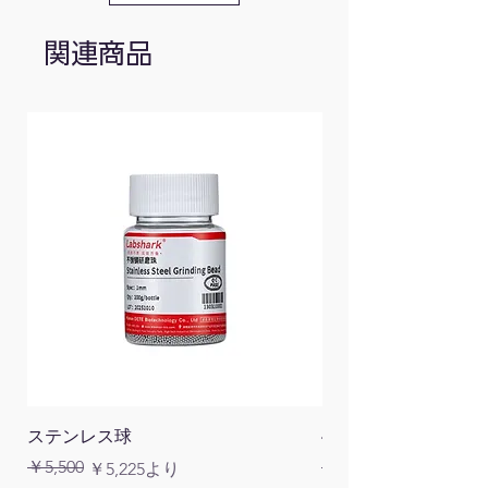
型番
各寸法
関連商品
PZA6
[L1] 45mm [D] ø4mm
PZA8
[L1] 50mm [D] ø5mm
PZA10
[L1] 46mm [D] ø6.5mm
PZA12
[L1] 48mm [D] ø8mm
材質：銅
ステンレス球
4面チューブラック
通常価格
￥5,500
￥1,200
通常価格
セール価格
￥5,225
より