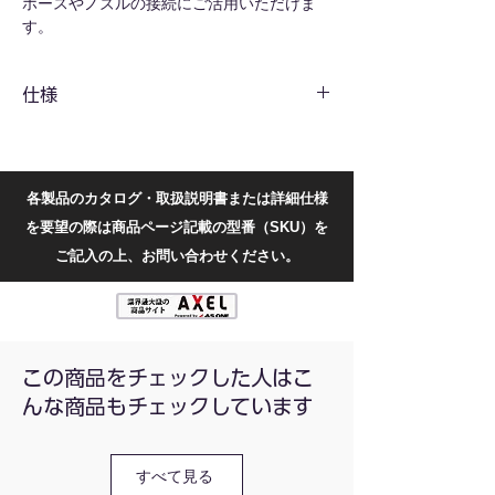
ホースやノズルの接続にご活用いただけま
す。
仕様
型番
PZA6
PZA8
PZA10
PZA12
各製品のカタログ・取扱説明書または詳細仕様
接続
6
8
10
12
を要望の際は商品ページ記載の型番（SKU）を
管内
ご記入の上、お問い合わせください。
径
(mm)
厚さ
1
1
1
1
(mm)
この商品をチェックした人はこ
重量
11.1
13.9
16.2
21.3
んな商品もチェックしています
(g)
すべて見る
各寸法一覧：