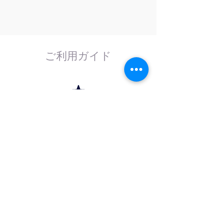
ご利用ガイド
はじめてのお客様へ
計測器の事であれば、なんでもお任せくださ
い。
外部校正機関と協力し、校正依頼にも対応致
します。
法人のお客様へ