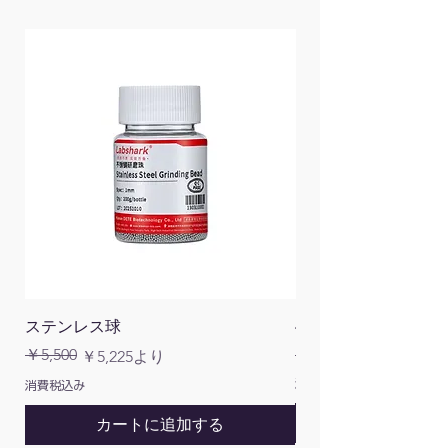
ステンレス球
4面チューブラック
通常価格
￥5,500
￥1,200
通常価格
セール価格
￥5,225
より
消費税込み
消費税込み
カートに追加する