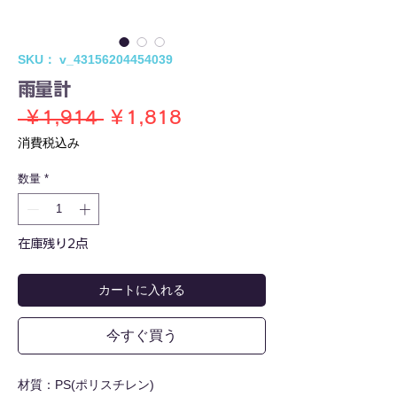
SKU： v_43156204454039
雨量計
通
セ
 ￥1,914 
￥1,818
常
ー
消費税込み
価
ル
数量
*
格
価
格
在庫残り2点
カートに入れる
今すぐ買う
材質：PS(ポリスチレン)