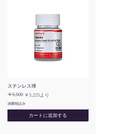
ステンレス球
4面チューブラック
通常価格
￥5,500
￥1,200
通常価格
セール価格
￥5,225
より
消費税込み
消費税込み
カートに追加する