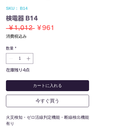
SKU： B14
検電器 B14
通
セ
 ￥1,012 
￥961
常
ー
消費税込み
価
ル
数量
*
格
価
格
在庫残り4点
カートに入れる
今すぐ買う
火災検知・ゼロ活線判定機能・断線検出機能
有り