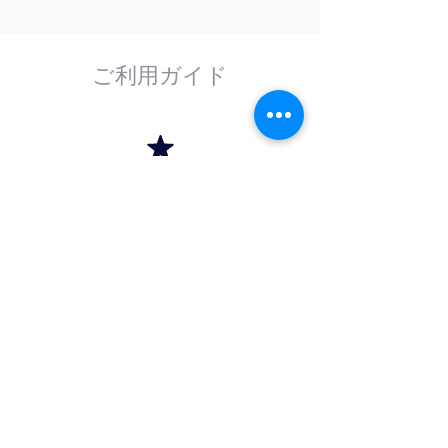
ご利用ガイド
はじめてのお客様へ
計測器の事であれば、なんでもお任せくださ
い。
外部校正機関と協力し、校正依頼にも対応致
します。
法人のお客様へ
法人（商社）の方は卸価格でのお取引を、学
校法人・官公庁の方は請求書（後払い）取引