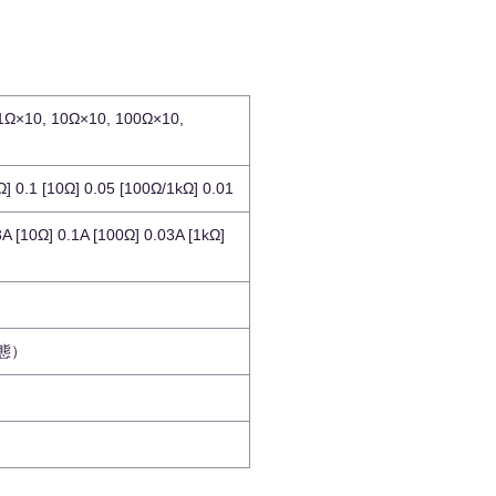
 1Ω×10, 10Ω×10, 100Ω×10,
1Ω] 0.1 [10Ω] 0.05 [100Ω/1kΩ] 0.01
3A [10Ω] 0.1A [100Ω] 0.03A [1kΩ]
状態）