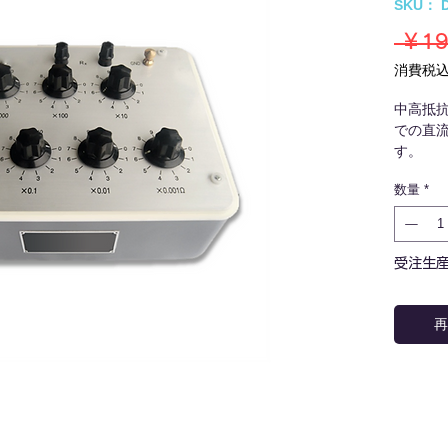
SKU： D
 ￥19
消費税
中高抵
での直
す。
ブリッ
数量
*
して活
受注生
再