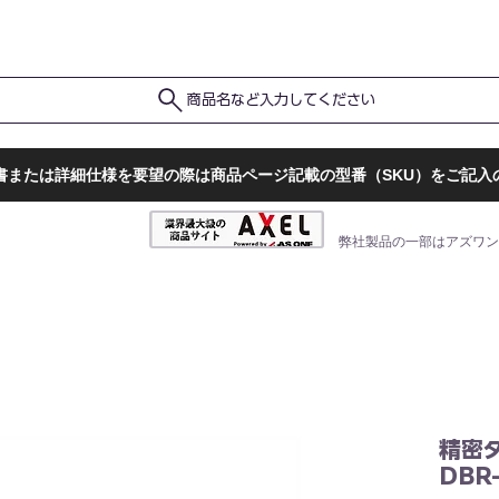
ポ
ト
販売店一覧
検査結果確認
商品名など入力してください
書または詳細仕様を要望の際は商品ページ記載の型番（SKU）をご記入
弊社製品の一部はアズワン
精密
DBR