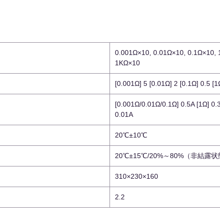
0.001Ω×10, 0.01Ω×10, 0.1Ω×10,
1KΩ×10
[0.001Ω] 5 [0.01Ω] 2 [0.1Ω] 0.5 [
[0.001Ω/0.01Ω/0.1Ω] 0.5A [1Ω] 0.
0.01A
20℃±10℃
20℃±15℃/20%～80%（非結露
310×230×160
2.2