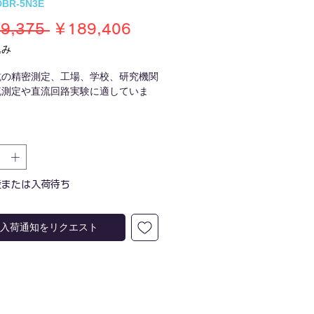
BR-5N3E
通
セ
9,375 
￥189,406
常
ー
込み
価
ル
抗の精密測定、工場、学校、研究機関
格
価
流測定や直流回路実験に適していま
格
ジや抵抗計・マルチメータの校正用と
用できます。
産または入荷待ち
入荷通知をリクエスト