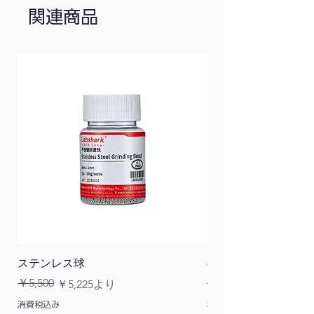
関連商品
メータ
40×60×16.2
ー本体
寸法
(mm)
質量(g)
約100
ステンレス球
4面チューブラック
通常価格
￥5,500
￥1,200
通常価格
セール価格
￥5,225
より
消費税込み
消費税込み