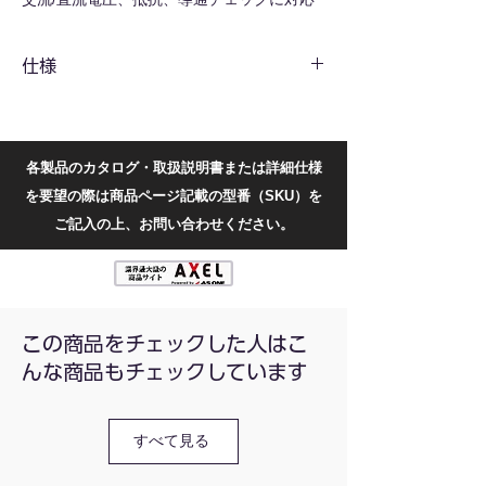
し、バックライト表示・データホールド・オ
ートパワーオフ機能を搭載しています。
仕様
Type-C充電式で、持ち運びしやすい設計で
す。
共通仕様
直流電
200m〜300
圧(V)
各製品のカタログ・取扱説明書または詳細仕様
を要望の際は商品ページ記載の型番（SKU）を
交流電
200m〜300
ご記入の上、お問い合わせください。
圧(V)
抵抗(Ω)
6k〜60M
最大表
5999
この商品をチェックした人はこ
示値
んな商品もチェックしています
測定機
導通チェック・バックライ
能
ト・データホールド・オート
パワーオフ
すべて見る
電源
充電式（USB Type-C）