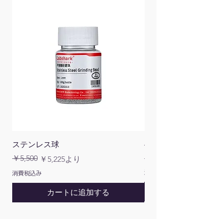
適用周囲温度：-40 ~ 80℃
寸法：150×120×59mm
重量：520g
ステンレス球
4面チューブラック
通常価格
￥5,500
￥1,200
通常価格
セール価格
￥5,225
より
消費税込み
消費税込み
カートに追加する