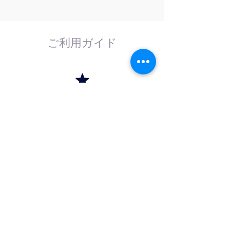
ご利用ガイド
はじめてのお客様へ
計測器の事であれば、なんでもお任せくださ
い。
外部校正機関と協力し、校正依頼にも対応致
します。
法人のお客様へ
法人（商社）の方は卸価格でのお取引を、学
校法人・官公庁の方は請求書（後払い）取引