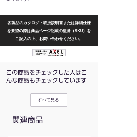
工場設備の電源、デバッグ、太陽光充電、バ
ッテリーの充放電に活用することができま
す。
各製品のカタログ・取扱説明書または詳細仕様
内部構造はシンプルで、メインボードとディ
を要望の際は商品ページ記載の型番（SKU）を
スプレイボードの2つの部分に分かれていま
す。シェルを取り外すと、独自のデバイスに
ご記入の上、お問い合わせください。
簡単に統合できます。
入力電圧：20-110V
出力電圧：0-96V
出力電流：0-20A
この商品をチェックした人はこ
出力電力：0-1920W
んな商品もチェックしています
通信インターフェース：TTLシリアル通信
電圧分解能：10mV
電流分解能：10mA
すべて見る
出力リップル：<50mVpp
標準効率：92%
表示精度：10mV、1mA
関連商品
出力誤差：[電圧] ±2‰+1digit、[電流] ±5‰
+2digit
応答時間：<50ms