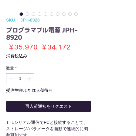
SKU： JPH-8920
プログラマブル電源 JPH-
8920
通
セ
 ￥35,970 
￥34,172
常
ー
消費税込み
価
ル
数量
*
格
価
格
受注生産または入荷待ち
再入荷通知をリクエスト
TTLシリアル通信でPCと接続することで、
ストレージ/パラメータを自動で連続的に調
整可能です。