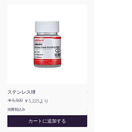
ステンレス球
4面チューブラック
通常価格
￥5,500
￥1,200
通常価格
セール価格
￥5,225
より
消費税込み
消費税込み
カートに追加する