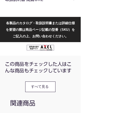
クスクリーン
クランプ接地抵抗計 JT4800 取扱説明書
メモリー機能：メモリ保存数500個
https://docs.google.com/document/d/1ZKG2
自動スイッチオフ機能：5分、10分、15分、
AufTkqi_n3Xg2bZRjIiasSl3AAuE/edit?
20分で自動電源オフの時間を設定可能
各製品のカタログ・取扱説明書または詳細仕様
usp=sharing&ouid=1057878462735269930
消費電力：最大115mA
を要望の際は商品ページ記載の型番（SKU）を
19&rtpof=true&sd=true
使用温湿度範囲：-10℃～40℃ 80％RH以下
※Googleドキュメントの共有ファイルで
ご記入の上、お問い合わせください。
保存温湿度範囲：-20℃～60℃ 70%RH以下
す。
絶縁抵抗：電気回路と外箱間で20MΩ以
上/500V
耐電圧：電気回路と外箱間でAC3700V/RMS
適合規格：IEC61010-1、IEC61010-031、
IEC61557-1
この商品をチェックした人はこ
クランプサイズ：55mm×32mm
んな商品もチェックしています
重量：1180g（バッテリー含む）
サイズ：295×85×58mm
電源：単三電池×4本
すべて見る
関連商品