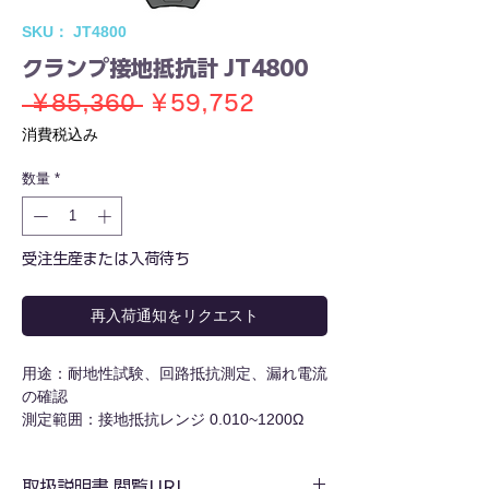
SKU： JT4800
クランプ接地抵抗計 JT4800
通
セ
 ￥85,360 
￥59,752
常
ー
消費税込み
価
ル
数量
*
格
価
格
受注生産または入荷待ち
再入荷通知をリクエスト
用途：耐地性試験、回路抵抗測定、漏れ電流
の確認
測定範囲：接地抵抗レンジ 0.010~1200Ω
電流レンジ 0.0mA〜20.0A
Ω+A 同時表示機能：有り
取扱説明書 閲覧URL
表示モード：4桁LCDディスプレイ、ブラッ