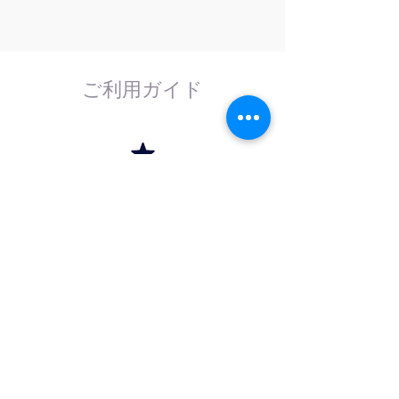
ご利用ガイド
はじめてのお客様へ
計測器の事であれば、なんでもお任せくださ
い。
外部校正機関と協力し、校正依頼にも対応致
します。
法人のお客様へ
法人（商社）の方は卸価格でのお取引を、学