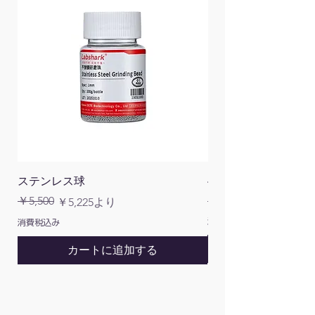
ャットダウン, 真の実効値測定, AC電圧周波
数応答, ライト機能
電源：単三電池×4
ディスプレイサイズ：65mm×42mm
重量(g)：380（電池含む）
本体寸法：190mm×96mm×46mm
付属品：取扱説明書、レザーケース、テスト
リード、バッテリー、ワニ口クリップ
ステンレス球
4面チューブラック
通常価格
￥5,500
￥1,200
通常価格
セール価格
￥5,225
より
消費税込み
消費税込み
カートに追加する