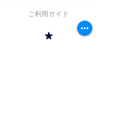
ご利用ガイド
はじめてのお客様へ
計測器の事であれば、なんでもお任せくださ
い。
外部校正機関と協力し、校正依頼にも対応致
します。
法人のお客様へ
法人（商社）の方は卸価格でのお取引を、学
校法人・官公庁の方は請求書（後払い）取引
をご利用いただけます。