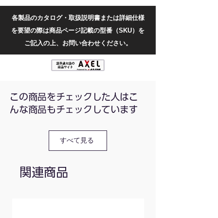
充実の保護機能、高電圧点火防止回路設計
各製品のカタログ・取扱説明書または詳細仕様
直流電圧範囲/精度：200mV/2V/20V/200V /
を要望の際は商品ページ記載の型番（SKU）を
±(0.5%+3) , 1000V / ±(1.0%+10)
交流電圧範囲/精度：2V/20V/200V /
ご記入の上、お問い合わせください。
±(0.8%+5), 1000V / ±(1.2%+10)
直流電流範囲/精度：
200uA/2mA/20mA/200mA / ±(1.2%+8), 2A /
±(2.0%+5), 20A / ±(3.0%+10)
交流電流範囲/精度：200mA / ±(1.5%+15),
この商品をチェックした人はこ
2A / ±(2.0%+5), 20A / ±(3.0%+10)
んな商品もチェックしています
抵抗範囲/精度：200Ω / ±(0.8%+5),
2ΚΩ/20ΚΩ/200ΚΩ/2ΜΩ / ±(0.8%+3), 20ΜΩ /
±(1.05%+25), 200ΜΩ / (5.0%+30),
すべて見る
静電容量：6nF/60nF/600nF/6uF/60uF /
±(3.5%+20), 600μF/6mF/20mF /
±(5.0%+10)
関連商品
最大表示値：1999（3 1/2桁）
入力抵抗：10ΜΩ
機能：バックライトディスプレイ, ダイオー
ドテスト, トランジスタテスト, アラームオ
ン/オフ, データホールド, 低電圧表示, 自動シ