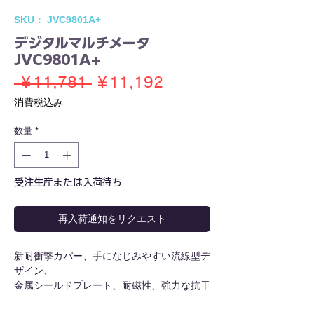
SKU： JVC9801A+
デジタルマルチメータ
JVC9801A+
通
セ
 ￥11,781 
￥11,192
常
ー
消費税込み
価
ル
数量
*
格
価
格
受注生産または入荷待ち
再入荷通知をリクエスト
新耐衝撃カバー、手になじみやすい流線型デ
ザイン、
金属シールドプレート、耐磁性、強力な抗干
渉能力