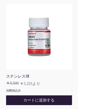
ステンレス球
4面チューブラック
通常価格
￥5,500
￥1,200
通常価格
セール価格
￥5,225
より
消費税込み
消費税込み
カートに追加する