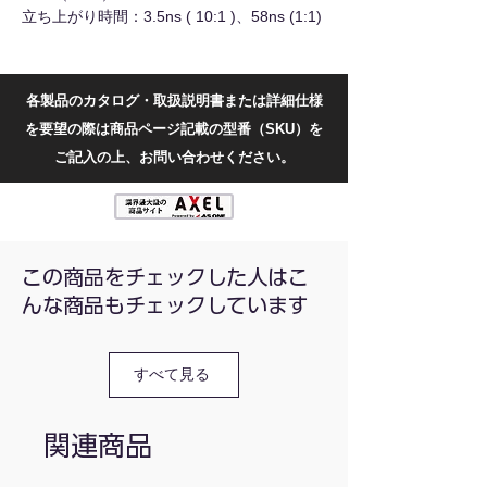
立ち上がり時間：3.5ns ( 10:1 )、58ns (1:1)
入力抵抗：10MΩ（1：10），1MΩ（1：1）
入力容量：1X：70pF-120pF、10X：13pF-
18pF
各製品のカタログ・取扱説明書または詳細仕様
入力静電容量：18pF（1：10），90pF（1：
を要望の際は商品ページ記載の型番（SKU）を
1）
最大測定電圧：600V ( 10:1 ) 、300V (1:1)
ご記入の上、お問い合わせください。
最大入力：1X-200動作電圧（Vp-p）、10X-
600動作電圧（Vp-p）
内容量：2本
oscilloscope-probe_2
この商品をチェックした人はこ
んな商品もチェックしています
すべて見る
関連商品