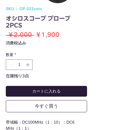
SKU： OP-022sets
オシロスコープ プローブ
2PCS
通
セ
 ￥2,000 
￥1,900
常
ー
消費税込み
価
ル
数量
*
格
価
格
在庫残り3点
カートに入れる
今すぐ買う
帯域幅：DC100MHz（1：10）；DC6
MHz（1：1）