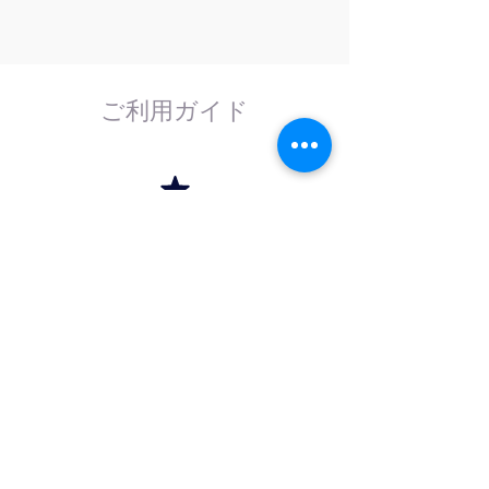
ご利用ガイド
はじめてのお客様へ
計測器の事であれば、なんでもお任せくださ
い。
外部校正機関と協力し、校正依頼にも対応致
します。
法人のお客様へ
法人（商社）の方は卸価格でのお取引を、学