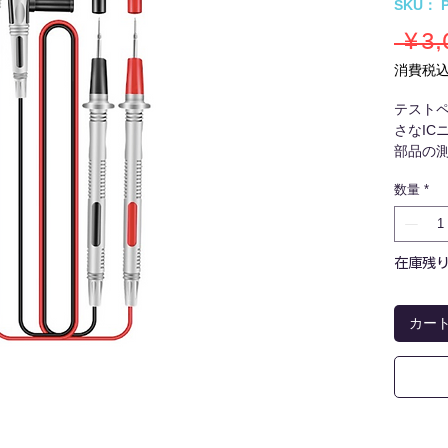
SKU： P
 ￥3,
消費税
テスト
さなIC
部品の
強い耐
数量
*
寿命を
定格電流
リード長
在庫残り
ペンの長
定格電圧
ニードル
カー
接続ソケ
材質：材
重量：11