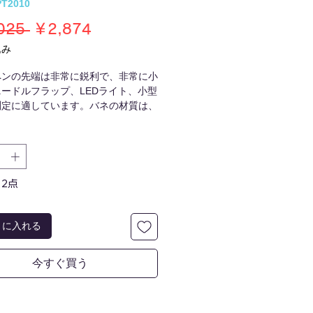
T2010
通
セ
025 
￥2,874
常
ー
込み
価
ル
ペンの先端は非常に鋭利で、非常に小
格
価
ニードルフラップ、LEDライト、小型
格
測定に適しています。バネの材質は、
伸張性、高い伸び、優れた耐久性、長
備えたポリウレタンです。
：20A
：56cm〜
2点
さ：157mm
：1000V
直径：0.3mm
トに入れる
ット直径：3.5mm
質： PUポリウレタン、真鍮
今すぐ買う
0g