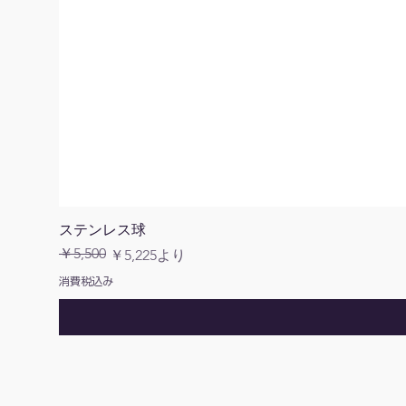
ステンレス球
￥5,500
通常価格
セール価格
￥5,225
より
消費税込み