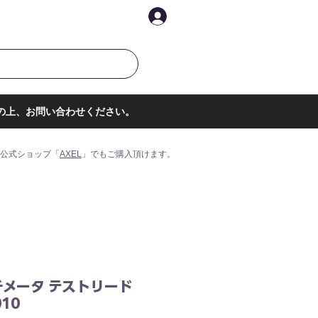
イントを表示
ログイン
の上、お問い合わせください。
公式ショップ「
AXEL
」でもご購入頂けます。
チメータ テストリード
010