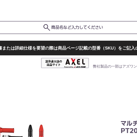
ポ
ト
販売店一覧
検査結果確認
商品名など入力してください
書または詳細仕様を要望の際は商品ページ記載の型番（SKU）をご記入
弊社製品の一部はアズワン
マル
PT2